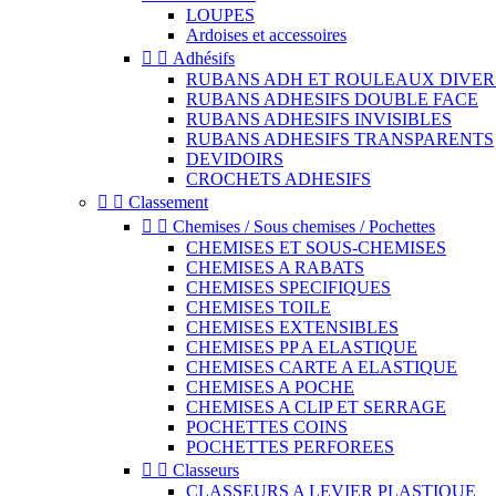
LOUPES
Ardoises et accessoires


Adhésifs
RUBANS ADH ET ROULEAUX DIVER
RUBANS ADHESIFS DOUBLE FACE
RUBANS ADHESIFS INVISIBLES
RUBANS ADHESIFS TRANSPARENTS
DEVIDOIRS
CROCHETS ADHESIFS


Classement


Chemises / Sous chemises / Pochettes
CHEMISES ET SOUS-CHEMISES
CHEMISES A RABATS
CHEMISES SPECIFIQUES
CHEMISES TOILE
CHEMISES EXTENSIBLES
CHEMISES PP A ELASTIQUE
CHEMISES CARTE A ELASTIQUE
CHEMISES A POCHE
CHEMISES A CLIP ET SERRAGE
POCHETTES COINS
POCHETTES PERFOREES


Classeurs
CLASSEURS A LEVIER PLASTIQUE