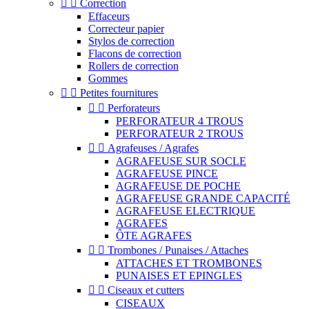


Correction
Effaceurs
Correcteur papier
Stylos de correction
Flacons de correction
Rollers de correction
Gommes


Petites fournitures


Perforateurs
PERFORATEUR 4 TROUS
PERFORATEUR 2 TROUS


Agrafeuses / Agrafes
AGRAFEUSE SUR SOCLE
AGRAFEUSE PINCE
AGRAFEUSE DE POCHE
AGRAFEUSE GRANDE CAPACITÉ
AGRAFEUSE ELECTRIQUE
AGRAFES
ÔTE AGRAFES


Trombones / Punaises / Attaches
ATTACHES ET TROMBONES
PUNAISES ET EPINGLES


Ciseaux et cutters
CISEAUX