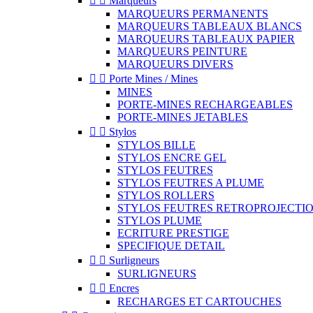


Marqueurs
MARQUEURS PERMANENTS
MARQUEURS TABLEAUX BLANCS
MARQUEURS TABLEAUX PAPIER
MARQUEURS PEINTURE
MARQUEURS DIVERS


Porte Mines / Mines
MINES
PORTE-MINES RECHARGEABLES
PORTE-MINES JETABLES


Stylos
STYLOS BILLE
STYLOS ENCRE GEL
STYLOS FEUTRES
STYLOS FEUTRES A PLUME
STYLOS ROLLERS
STYLOS FEUTRES RETROPROJECTI
STYLOS PLUME
ECRITURE PRESTIGE
SPECIFIQUE DETAIL


Surligneurs
SURLIGNEURS


Encres
RECHARGES ET CARTOUCHES