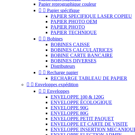
Papier reprographique couleur


Papier spécifique
PAPIER SPECIFIQUE LASER COPIEU
PAPIER PHOTO OEM
PAPIER PHOTO
PAPIER TECHNIQUE


Bobines
BOBINES CAISSE
BOBINES CALCULATRICES
BOBINE CARTE BANCAIRE
BOBINES DIVERSES
Distributeurs


Recharge papier
RECHARGE TABLEAU DE PAPIER


Enveloppes expédition


Enveloppes
ENVELOPPE 100 & 120G
ENVELOPPE ÉCOLOGIQUE
ENVELOPPE 90G
ENVELOPPE 80G
ENVELOPPE PETIT PAQUET
ENVELOPPE ET CARTE DE VISITE
ENVELOPPE INSERTION MECANIQU
ENVELOPPE ELECTION ADMIN