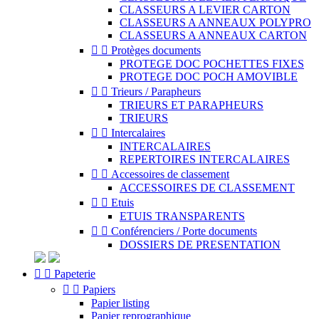
CLASSEURS A LEVIER CARTON
CLASSEURS A ANNEAUX POLYPRO
CLASSEURS A ANNEAUX CARTON


Protèges documents
PROTEGE DOC POCHETTES FIXES
PROTEGE DOC POCH AMOVIBLE


Trieurs / Parapheurs
TRIEURS ET PARAPHEURS
TRIEURS


Intercalaires
INTERCALAIRES
REPERTOIRES INTERCALAIRES


Accessoires de classement
ACCESSOIRES DE CLASSEMENT


Etuis
ETUIS TRANSPARENTS


Conférenciers / Porte documents
DOSSIERS DE PRESENTATION


Papeterie


Papiers
Papier listing
Papier reprographique