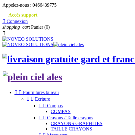
Appelez-nous :
0466439775
Accès support

Connexion
shopping_cart
Panier
(0)



Fournitures bureau


Ecriture


Compas
COMPAS


Crayons / Taille crayons
CRAYONS GRAPHITES
TAILLE CRAYONS