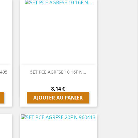

Aperçu rapide
0405
5ET PCE AGRFSE 10 16F N...
Prix
8,14 €
AJOUTER AU PANIER