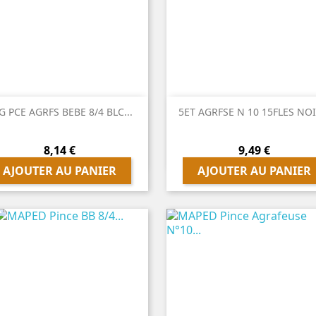


Aperçu rapide
Aperçu rapide
G PCE AGRFS BEBE 8/4 BLC...
5ET AGRFSE N 10 15FLES NOIR
Prix
Prix
8,14 €
9,49 €
AJOUTER AU PANIER
AJOUTER AU PANIER