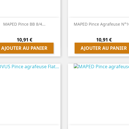


Aperçu rapide
Aperçu rapide
MAPED Pince BB 8/4...
MAPED Pince Agrafeuse N°10
Prix
Prix
10,91 €
10,91 €
AJOUTER AU PANIER
AJOUTER AU PANIER