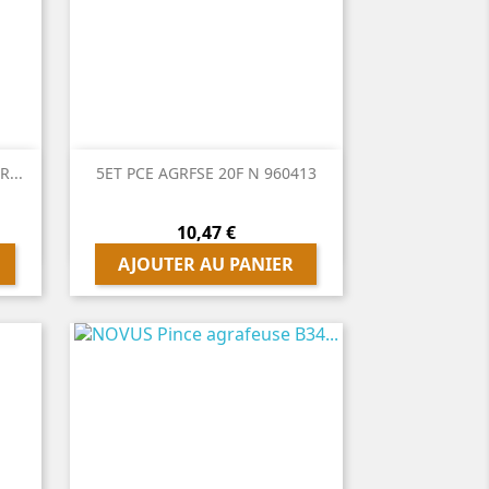

Aperçu rapide
...
5ET PCE AGRFSE 20F N 960413
Prix
10,47 €
AJOUTER AU PANIER