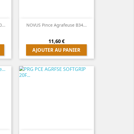

Aperçu rapide
...
NOVUS Pince Agrafeuse B34...
Prix
11,60 €
AJOUTER AU PANIER