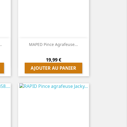

Aperçu rapide
..
MAPED Pince Agrafeuse...
Prix
19,99 €
AJOUTER AU PANIER