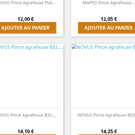


Aperçu rapide
Aperçu rapide
VUS Pince Agrafeuse Flat...
MAPED Pince Agrafeuse...
Prix
Prix
12,00 €
12,05 €
AJOUTER AU PANIER
AJOUTER AU PANIER


Aperçu rapide
Aperçu rapide
VUS Pince Agrafeuse B32....
NOVUS Pince Agrafeuse B33.
Prix
Prix
14,10 €
14,25 €