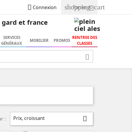
shopping_cart

Panier
(0)
Connexion
SERVICES
RENTREE DES
MOBILIER
PROMOS
GÉNÉRAUX
CLASSES

Prix, croissant

r :