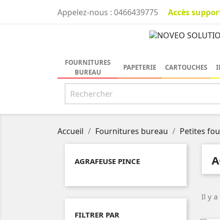
Accès suppor
Appelez-nous :
0466439775
FOURNITURES
PAPETERIE
CARTOUCHES
I
BUREAU
Accueil
Fournitures bureau
Petites fo
A
AGRAFEUSE PINCE
Il y a
FILTRER PAR