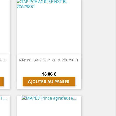

Aperçu rapide
9830
RAP PCE AGRFSE NXT BL 20679831
Prix
16,86 €
AJOUTER AU PANIER