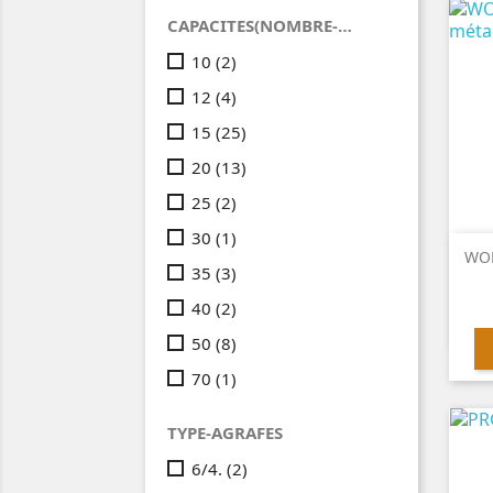
CAPACITES(NOMBRE-DE-FEUILLES)
10
(2)
12
(4)
15
(25)
20
(13)
25
(2)
30
(1)
WON
35
(3)
40
(2)
50
(8)
70
(1)
TYPE-AGRAFES
6/4.
(2)