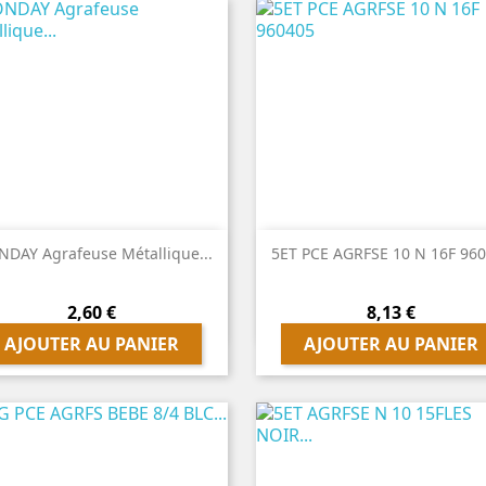


Aperçu rapide
Aperçu rapide
DAY Agrafeuse Métallique...
5ET PCE AGRFSE 10 N 16F 96
Prix
Prix
2,60 €
8,13 €
AJOUTER AU PANIER
AJOUTER AU PANIER