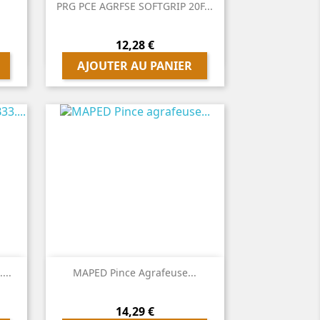

Aperçu rapide
PRG PCE AGRFSE SOFTGRIP 20F...
Prix
12,28 €
AJOUTER AU PANIER

Aperçu rapide
...
MAPED Pince Agrafeuse...
Prix
14,29 €