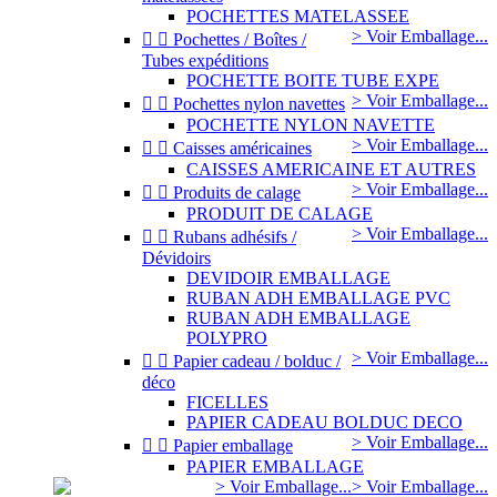
POCHETTES MATELASSEE
> Voir Emballage...


Pochettes / Boîtes /
Tubes expéditions
POCHETTE BOITE TUBE EXPE
> Voir Emballage...


Pochettes nylon navettes
POCHETTE NYLON NAVETTE
> Voir Emballage...


Caisses américaines
CAISSES AMERICAINE ET AUTRES
> Voir Emballage...


Produits de calage
PRODUIT DE CALAGE
> Voir Emballage...


Rubans adhésifs /
Dévidoirs
DEVIDOIR EMBALLAGE
RUBAN ADH EMBALLAGE PVC
RUBAN ADH EMBALLAGE
POLYPRO
> Voir Emballage...


Papier cadeau / bolduc /
déco
FICELLES
PAPIER CADEAU BOLDUC DECO
> Voir Emballage...


Papier emballage
PAPIER EMBALLAGE
> Voir Emballage...
> Voir Emballage...