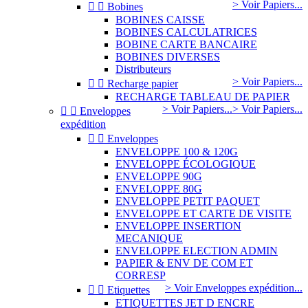
> Voir Papiers...


Bobines
BOBINES CAISSE
BOBINES CALCULATRICES
BOBINE CARTE BANCAIRE
BOBINES DIVERSES
Distributeurs
> Voir Papiers...


Recharge papier
RECHARGE TABLEAU DE PAPIER
> Voir Papiers...
> Voir Papiers...


Enveloppes
expédition


Enveloppes
ENVELOPPE 100 & 120G
ENVELOPPE ÉCOLOGIQUE
ENVELOPPE 90G
ENVELOPPE 80G
ENVELOPPE PETIT PAQUET
ENVELOPPE ET CARTE DE VISITE
ENVELOPPE INSERTION
MECANIQUE
ENVELOPPE ELECTION ADMIN
PAPIER & ENV DE COM ET
CORRESP
> Voir Enveloppes expédition...


Etiquettes
ETIQUETTES JET D ENCRE