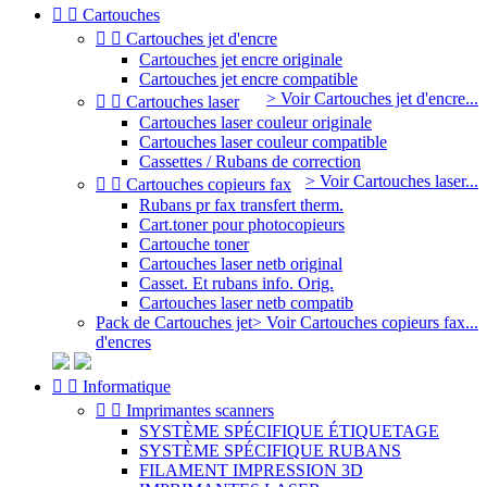


Cartouches


Cartouches jet d'encre
Cartouches jet encre originale
Cartouches jet encre compatible
> Voir Cartouches jet d'encre...


Cartouches laser
Cartouches laser couleur originale
Cartouches laser couleur compatible
Cassettes / Rubans de correction
> Voir Cartouches laser...


Cartouches copieurs fax
Rubans pr fax transfert therm.
Cart.toner pour photocopieurs
Cartouche toner
Cartouches laser netb original
Casset. Et rubans info. Orig.
Cartouches laser netb compatib
Pack de Cartouches jet
> Voir Cartouches copieurs fax...
d'encres


Informatique


Imprimantes scanners
SYSTÈME SPÉCIFIQUE ÉTIQUETAGE
SYSTÈME SPÉCIFIQUE RUBANS
FILAMENT IMPRESSION 3D