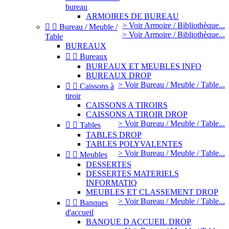
bureau
ARMOIRES DE BUREAU
> Voir Armoire / Bibliothèque...


Bureau / Meuble /
> Voir Armoire / Bibliothèque...
Table
BUREAUX


Bureaux
BUREAUX ET MEUBLES INFO
BUREAUX DROP
> Voir Bureau / Meuble / Table...


Caissons à
tiroir
CAISSONS A TIROIRS
CAISSONS A TIROIR DROP
> Voir Bureau / Meuble / Table...


Tables
TABLES DROP
TABLES POLYVALENTES
> Voir Bureau / Meuble / Table...


Meubles
DESSERTES
DESSERTES MATERIELS
INFORMATIQ
MEUBLES ET CLASSEMENT DROP
> Voir Bureau / Meuble / Table...


Banques
d'accueil
BANQUE D ACCUEIL DROP