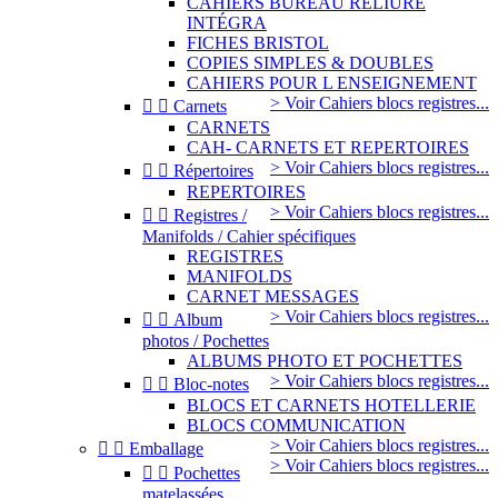
CAHIERS BUREAU RELIURE
INTÉGRA
FICHES BRISTOL
COPIES SIMPLES & DOUBLES
CAHIERS POUR L ENSEIGNEMENT
> Voir Cahiers blocs registres...


Carnets
CARNETS
CAH- CARNETS ET REPERTOIRES
> Voir Cahiers blocs registres...


Répertoires
REPERTOIRES
> Voir Cahiers blocs registres...


Registres /
Manifolds / Cahier spécifiques
REGISTRES
MANIFOLDS
CARNET MESSAGES
> Voir Cahiers blocs registres...


Album
photos / Pochettes
ALBUMS PHOTO ET POCHETTES
> Voir Cahiers blocs registres...


Bloc-notes
BLOCS ET CARNETS HOTELLERIE
BLOCS COMMUNICATION
> Voir Cahiers blocs registres...


Emballage
> Voir Cahiers blocs registres...


Pochettes
matelassées