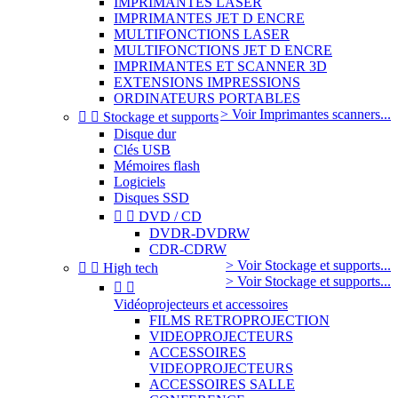
IMPRIMANTES LASER
IMPRIMANTES JET D ENCRE
MULTIFONCTIONS LASER
MULTIFONCTIONS JET D ENCRE
IMPRIMANTES ET SCANNER 3D
EXTENSIONS IMPRESSIONS
ORDINATEURS PORTABLES
> Voir Imprimantes scanners...


Stockage et supports
Disque dur
Clés USB
Mémoires flash
Logiciels
Disques SSD


DVD / CD
DVDR-DVDRW
CDR-CDRW
> Voir Stockage et supports...


High tech
> Voir Stockage et supports...


Vidéoprojecteurs et accessoires
FILMS RETROPROJECTION
VIDEOPROJECTEURS
ACCESSOIRES
VIDEOPROJECTEURS
ACCESSOIRES SALLE