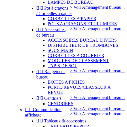
LAMPES DE BUREAU
> Voir Aménagement bureau...


Pot à crayons
/ Corbeilles à papier
CORBEILLES A PAPIER
POTS A CRAYONS ET PLUMIERS
> Voir Aménagement bureau...


Accessoires
de bureau
ACCESSOIRES BUREAU DIVERS
DISTRIBUTEUR DE TROMBONES
SOUS-MAIN
CORBEILLES A COURRIER
MODULES DE CLASSEMENT
TAPIS DE SOL
> Voir Aménagement bureau...


Rangement
bureau
BOITES A FICHES
PORTE-REVUES/CLASSEUR A
REVUE
> Voir Aménagement bureau...


Cendriers
CENDRIERS
> Voir Aménagement bureau...


Communication
> Voir Aménagement bureau...
affichage


Tableaux & accessoires
TABLEAUX PAPIER