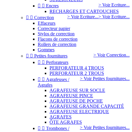
> Voir Ecriture...


Encres
RECHARGES ET CARTOUCHES
> Voir Ecriture...
> Voir Ecriture...


Correction
Effaceurs
Correcteur papier
Stylos de correction
Flacons de correction
Rollers de correction
Gommes
> Voir Correction...


Petites fournitures


Perforateurs
PERFORATEUR 4 TROUS
PERFORATEUR 2 TROUS
> Voir Petites fournitures...


Agrafeuses /
Agrafes
AGRAFEUSE SUR SOCLE
AGRAFEUSE PINCE
AGRAFEUSE DE POCHE
AGRAFEUSE GRANDE CAPACITÉ
AGRAFEUSE ELECTRIQUE
AGRAFES
ÔTE AGRAFES
> Voir Petites fournitures...


Trombones /