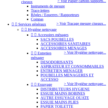
> Voir Papier cartons supports...
ciseaux
Instruments de mesure
Trace-lettres
Règles / Equerres / Rapporteurs
Compas
> Voir Traçage mesure ciseaux...


Services généraux


Hygiène nettoyage


Accesoires ménages
SACS POUBELLES
ACCESSOIRES SANITAIRES
ACCESSOIRES MENAGES
> Voir Hygiène nettoyage...


Entretien
ménager
DESODORISANTS
ASPIRATEUR ET CONSOMMABLES
ENTRETIEN MENAGER
POUBELLES MENAGERES ET
ACCESSO
> Voir Hygiène nettoyage...


Essuyage
DISTRIBUTEURS HYGIENE
ESSUIE MAINS BOBINES
AUTRE ESSUYAGE OUATE
ESSUIE MAINS PLIES
PAPIER TOILETTE