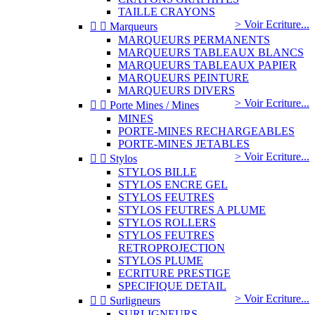
TAILLE CRAYONS
> Voir Ecriture...


Marqueurs
MARQUEURS PERMANENTS
MARQUEURS TABLEAUX BLANCS
MARQUEURS TABLEAUX PAPIER
MARQUEURS PEINTURE
MARQUEURS DIVERS
> Voir Ecriture...


Porte Mines / Mines
MINES
PORTE-MINES RECHARGEABLES
PORTE-MINES JETABLES
> Voir Ecriture...


Stylos
STYLOS BILLE
STYLOS ENCRE GEL
STYLOS FEUTRES
STYLOS FEUTRES A PLUME
STYLOS ROLLERS
STYLOS FEUTRES
RETROPROJECTION
STYLOS PLUME
ECRITURE PRESTIGE
SPECIFIQUE DETAIL
> Voir Ecriture...


Surligneurs
SURLIGNEURS