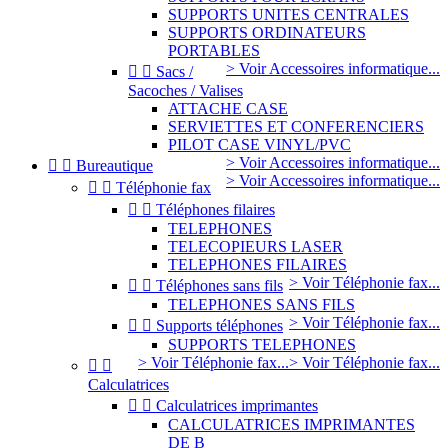
SUPPORTS UNITES CENTRALES
SUPPORTS ORDINATEURS
PORTABLES
> Voir Accessoires informatique...


Sacs /
Sacoches / Valises
ATTACHE CASE
SERVIETTES ET CONFERENCIERS
PILOT CASE VINYL/PVC
> Voir Accessoires informatique...


Bureautique
> Voir Accessoires informatique...


Téléphonie fax


Téléphones filaires
TELEPHONES
TELECOPIEURS LASER
TELEPHONES FILAIRES
> Voir Téléphonie fax...


Téléphones sans fils
TELEPHONES SANS FILS
> Voir Téléphonie fax...


Supports téléphones
SUPPORTS TELEPHONES
> Voir Téléphonie fax...
> Voir Téléphonie fax...


Calculatrices


Calculatrices imprimantes
CALCULATRICES IMPRIMANTES
DE B