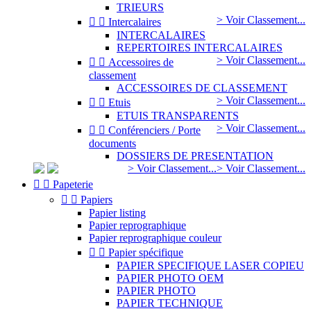
TRIEURS
> Voir Classement...


Intercalaires
INTERCALAIRES
REPERTOIRES INTERCALAIRES
> Voir Classement...


Accessoires de
classement
ACCESSOIRES DE CLASSEMENT
> Voir Classement...


Etuis
ETUIS TRANSPARENTS
> Voir Classement...


Conférenciers / Porte
documents
DOSSIERS DE PRESENTATION
> Voir Classement...
> Voir Classement...


Papeterie


Papiers
Papier listing
Papier reprographique
Papier reprographique couleur


Papier spécifique
PAPIER SPECIFIQUE LASER COPIEU
PAPIER PHOTO OEM
PAPIER PHOTO
PAPIER TECHNIQUE