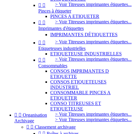
> Voir Titreuses imprimantes étiquettes...


Pinces à étiqueter
PINCES A ETIQUETER
> Voir Titreuses imprimantes étiquettes...


Imprimantes d'étiquettes
IMPRIMANTES DÉTIQUETTES
> Voir Titreuses imprimantes étiquettes...


Etiqueteuses industrielles
ETIQUETEUSE INDUSTRIELLES
> Voir Titreuses imprimantes étiquettes...


Consommables
CONSOS IMPRIMANTES D
ETIQUETTE
CONSOS ETIQUETEUSES
INDUSTRIEL
CONSOMMABLE PINCES A
ETIQUETER
CONSO TITREUSES ET
ETIQUETEUSE
> Voir Titreuses imprimantes étiquettes...


Organisation
> Voir Titreuses imprimantes étiquettes...
Archivage


Classement archivage


Boîtes à archives