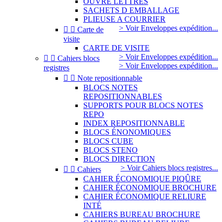
OUVRE LETTRES
SACHETS D EMBALLAGE
PLIEUSE A COURRIER
> Voir Enveloppes expédition...


Carte de
visite
CARTE DE VISITE
> Voir Enveloppes expédition...


Cahiers blocs
> Voir Enveloppes expédition...
registres


Note repositionnable
BLOCS NOTES
REPOSITIONNABLES
SUPPORTS POUR BLOCS NOTES
REPO
INDEX REPOSITIONNABLE
BLOCS ÉNONOMIQUES
BLOCS CUBE
BLOCS STENO
BLOCS DIRECTION
> Voir Cahiers blocs registres...


Cahiers
CAHIER ÉCONOMIQUE PIQÛRE
CAHIER ÉCONOMIQUE BROCHURE
CAHIER ÉCONOMIQUE RELIURE
INTÉ
CAHIERS BUREAU BROCHURE