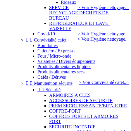
Rideaux
SERVICE
> Voir Hygiène nettoyage...
RECYCLAGE DECHETS DE
BUREAU
REFRIGERATEUR ET LAVE-
VAISELLE
Covid-19
> Voir Hygiène nettoyage...
> Voir Hygiène nettoyage...


Convivialité cafet.
Bouilloires
Cafetière / Expresso
Four / Micro-onde
Vaisselles / Divers équipements
Produits alimentaires liquides
Produits alimentaires secs
Cafés / Dérives
> Voir Convivialité cafet....


Manutention sécurité


Sécurité
ARMOIRES A CLES
ACCESSOIRES DE SECURITE
PREM SECOURS/SANTE/BIEN ETRE
COFFRE-FORT
COFFRES-FORTS ET ARMOIRES
FORT
SECURITE INCENDIE