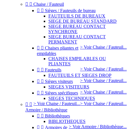


Chaise / Fauteuil


Sièges / Fauteuils de bureau
FAUTEUILS DE BUREAUX
SIEGE DE BUREAU STANDARD
SIEGE BUREAU CONTACT
SYNCHRONE
SIEGE BUREAU CONTACT
PERMANENT
> Voir Chaise / Fauteuil...


Chaises pliantes et
empilables
CHAISES EMPILABLES OU
PLIANTES
> Voir Chaise / Fauteuil...


Fauteuils
FAUTEUILS ET SIEGES DROP
> Voir Chaise / Fauteuil...


Sièges visiteurs
SIEGES VISITEURS
> Voir Chaise / Fauteuil...


Sièges spécifiques
SIEGES TECHNIQUES
> Voir Chaise / Fauteuil...
> Voir Chaise / Fauteuil...


Armoire / Bibliothèque


Bibliothèques
BIBLIOTHEQUES
> Voir Armoire / Bibliothèque...


Armoires de