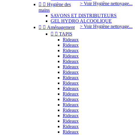
> Voir Hygiène nettoyage...


Hygiène des
mains
SAVONS ET DISTRIBUTEURS
GEL HYDRO ALCOOLIQUE
> Voir Hygiène nettoyage...


Aménagement


TAPIS
Rideaux
Rideaux
Rideaux
Rideaux
Rideaux
Rideaux
Rideaux
Rideaux
Rideaux
Rideaux
Rideaux
Rideaux
Rideaux
Rideaux
Rideaux
Rideaux
Rideaux
Rideaux