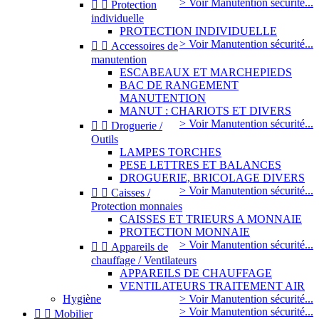
> Voir Manutention sécurité...


Protection
individuelle
PROTECTION INDIVIDUELLE
> Voir Manutention sécurité...


Accessoires de
manutention
ESCABEAUX ET MARCHEPIEDS
BAC DE RANGEMENT
MANUTENTION
MANUT : CHARIOTS ET DIVERS
> Voir Manutention sécurité...


Droguerie /
Outils
LAMPES TORCHES
PESE LETTRES ET BALANCES
DROGUERIE, BRICOLAGE DIVERS
> Voir Manutention sécurité...


Caisses /
Protection monnaies
CAISSES ET TRIEURS A MONNAIE
PROTECTION MONNAIE
> Voir Manutention sécurité...


Appareils de
chauffage / Ventilateurs
APPAREILS DE CHAUFFAGE
VENTILATEURS TRAITEMENT AIR
Hygiène
> Voir Manutention sécurité...
> Voir Manutention sécurité...


Mobilier