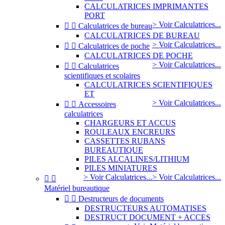
CALCULATRICES IMPRIMANTES
PORT
> Voir Calculatrices...


Calculatrices de bureau
CALCULATRICES DE BUREAU
> Voir Calculatrices...


Calculatrices de poche
CALCULATRICES DE POCHE
> Voir Calculatrices...


Calculatrices
scientifiques et scolaires
CALCULATRICES SCIENTIFIQUES
ET
> Voir Calculatrices...


Accessoires
calculatrices
CHARGEURS ET ACCUS
ROULEAUX ENCREURS
CASSETTES RUBANS
BUREAUTIQUE
PILES ALCALINES/LITHIUM
PILES MINIATURES
> Voir Calculatrices...
> Voir Calculatrices...


Matériel bureautique


Destructeurs de documents
DESTRUCTEURS AUTOMATISES
DESTRUCT DOCUMENT + ACCES