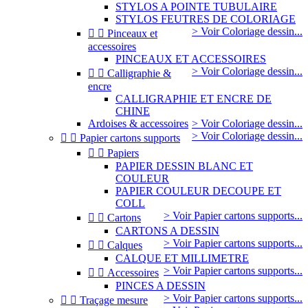
STYLOS A POINTE TUBULAIRE
STYLOS FEUTRES DE COLORIAGE
> Voir Coloriage dessin...


Pinceaux et
accessoires
PINCEAUX ET ACCESSOIRES
> Voir Coloriage dessin...


Calligraphie &
encre
CALLIGRAPHIE ET ENCRE DE
CHINE
Ardoises & accessoires
> Voir Coloriage dessin...
> Voir Coloriage dessin...


Papier cartons supports


Papiers
PAPIER DESSIN BLANC ET
COULEUR
PAPIER COULEUR DECOUPE ET
COLL
> Voir Papier cartons supports...


Cartons
CARTONS A DESSIN
> Voir Papier cartons supports...


Calques
CALQUE ET MILLIMETRE
> Voir Papier cartons supports...


Accessoires
PINCES A DESSIN
> Voir Papier cartons supports...


Traçage mesure