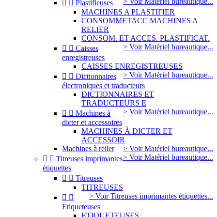
> Voir Matériel bureautique...


Plastifieuses
MACHINES A PLASTIFIER
CONSOMMETACC MACHINES A
RELIER
CONSOM. ET ACCES. PLASTIFICAT.
> Voir Matériel bureautique...


Caisses
enregistreuses
CAISSES ENREGISTREUSES
> Voir Matériel bureautique...


Dictionnaires
électroniques et traducteurs
DICTIONNAIRES ET
TRADUCTEURS E
> Voir Matériel bureautique...


Machines à
dicter et accessoires
MACHINES À DICTER ET
ACCESSOIR
Machines à relier
> Voir Matériel bureautique...
> Voir Matériel bureautique...


Titreuses imprimantes
étiquettes


Titreuses
TITREUSES
> Voir Titreuses imprimantes étiquettes...


Etiqueteuses
ETIQUETEUSES