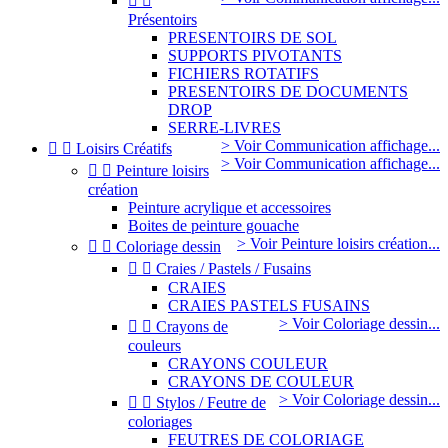


Présentoirs
PRESENTOIRS DE SOL
SUPPORTS PIVOTANTS
FICHIERS ROTATIFS
PRESENTOIRS DE DOCUMENTS
DROP
SERRE-LIVRES
> Voir Communication affichage...


Loisirs Créatifs
> Voir Communication affichage...


Peinture loisirs
création
Peinture acrylique et accessoires
Boites de peinture gouache
> Voir Peinture loisirs création...


Coloriage dessin


Craies / Pastels / Fusains
CRAIES
CRAIES PASTELS FUSAINS
> Voir Coloriage dessin...


Crayons de
couleurs
CRAYONS COULEUR
CRAYONS DE COULEUR
> Voir Coloriage dessin...


Stylos / Feutre de
coloriages
FEUTRES DE COLORIAGE