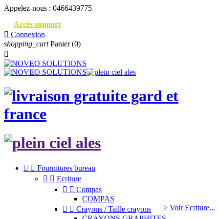
Appelez-nous :
0466439775
Accès support

Connexion
shopping_cart
Panier
(0)



Fournitures bureau


Ecriture


Compas
COMPAS
> Voir Ecriture...


Crayons / Taille crayons
CRAYONS GRAPHITES