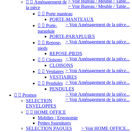
> Voir Bureau / Meuble / Table...


Aménagement de
> Voir Bureau / Meuble / Table...
la pièce


Porte manteau
PORTE-MANTEAUX
> Voir Aménagement de la pièce...


Porte-
parapluie
PORTE-PARAPLUIES
> Voir Aménagement de la pièce...


Repose-
pieds
REPOSE-PIEDS
> Voir Aménagement de la pièce...


Cloisons
CLOISONS
> Voir Aménagement de la pièce...


Vestiaires
VESTIAIRES
> Voir Aménagement de la pièce...


Pendules
PENDULES
> Voir Aménagement de la pièce...


Promos
> Voir Aménagement de la pièce...
SELECTION
ENVELOPPES


HOME OFFICE
Mobilier / Ergonomie
Petites fournitures
SELECTION PAQUES
> Voir HOME OFFICE...