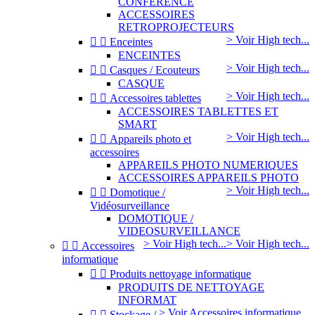
CONFERENCE
ACCESSOIRES
RETROPROJECTEURS
> Voir High tech...


Enceintes
ENCEINTES
> Voir High tech...


Casques / Ecouteurs
CASQUE
> Voir High tech...


Accessoires tablettes
ACCESSOIRES TABLETTES ET
SMART
> Voir High tech...


Appareils photo et
accessoires
APPAREILS PHOTO NUMERIQUES
ACCESSOIRES APPAREILS PHOTO
> Voir High tech...


Domotique /
Vidéosurveillance
DOMOTIQUE /
VIDEOSURVEILLANCE
> Voir High tech...
> Voir High tech...


Accessoires
informatique


Produits nettoyage informatique
PRODUITS DE NETTOYAGE
INFORMAT
> Voir Accessoires informatique...


Stockage /