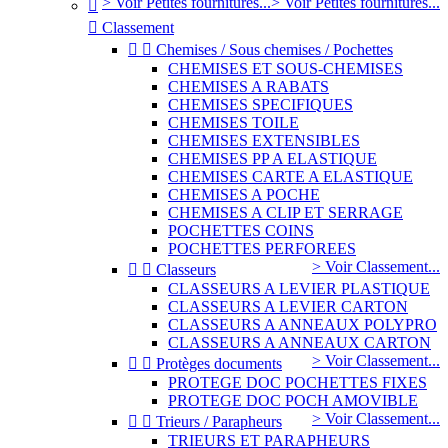
> Voir Petites fournitures...
> Voir Petites fournitures...


Classement


Chemises / Sous chemises / Pochettes
CHEMISES ET SOUS-CHEMISES
CHEMISES A RABATS
CHEMISES SPECIFIQUES
CHEMISES TOILE
CHEMISES EXTENSIBLES
CHEMISES PP A ELASTIQUE
CHEMISES CARTE A ELASTIQUE
CHEMISES A POCHE
CHEMISES A CLIP ET SERRAGE
POCHETTES COINS
POCHETTES PERFOREES
> Voir Classement...


Classeurs
CLASSEURS A LEVIER PLASTIQUE
CLASSEURS A LEVIER CARTON
CLASSEURS A ANNEAUX POLYPRO
CLASSEURS A ANNEAUX CARTON
> Voir Classement...


Protèges documents
PROTEGE DOC POCHETTES FIXES
PROTEGE DOC POCH AMOVIBLE
> Voir Classement...


Trieurs / Parapheurs
TRIEURS ET PARAPHEURS