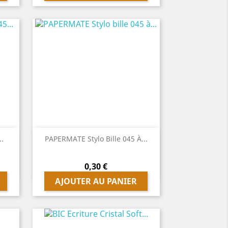

Aperçu rapide
..
PAPERMATE Stylo Bille 045 À...
Prix
0,30 €
AJOUTER AU PANIER