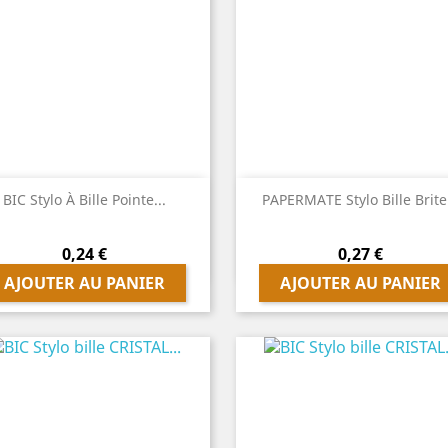


Aperçu rapide
Aperçu rapide
BIC Stylo À Bille Pointe...
PAPERMATE Stylo Bille Brite.
Prix
Prix
0,24 €
0,27 €
AJOUTER AU PANIER
AJOUTER AU PANIER