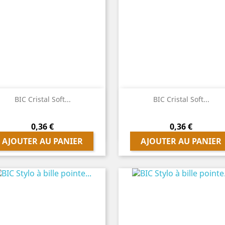


Aperçu rapide
Aperçu rapide
BIC Cristal Soft...
BIC Cristal Soft...
Prix
Prix
0,36 €
0,36 €
AJOUTER AU PANIER
AJOUTER AU PANIER