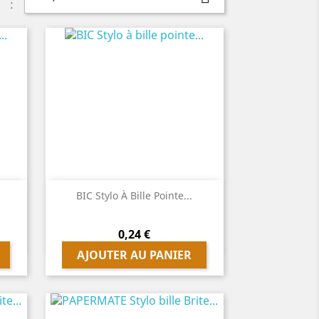
:

Aperçu rapide
BIC Stylo À Bille Pointe...
Prix
0,24 €
AJOUTER AU PANIER