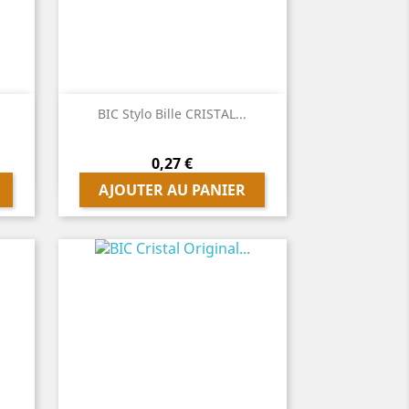

Aperçu rapide
BIC Stylo Bille CRISTAL...
Prix
0,27 €
AJOUTER AU PANIER