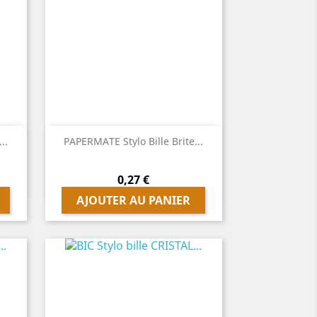

Aperçu rapide
..
PAPERMATE Stylo Bille Brite...
Prix
0,27 €
AJOUTER AU PANIER