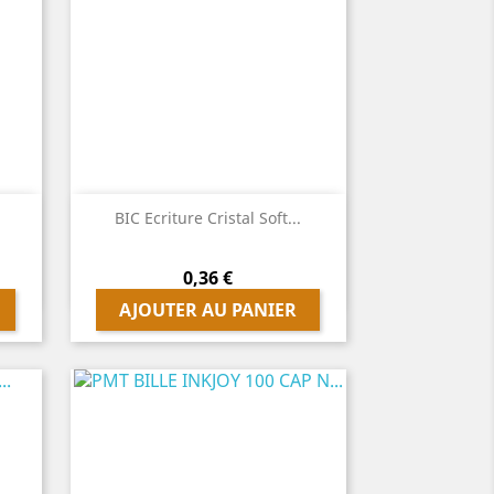

Aperçu rapide
BIC Ecriture Cristal Soft...
Prix
0,36 €
AJOUTER AU PANIER