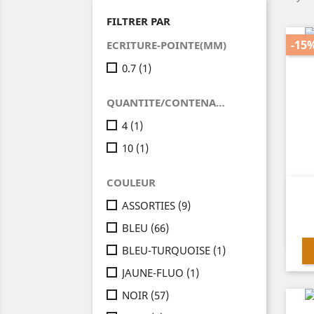
FILTRER PAR
-15
ECRITURE-POINTE(MM)
0.7
(1)
QUANTITE/CONTENANT(BOITE-POCHETTE-ETUI..)
4
(1)
10
(1)
COULEUR
ASSORTIES
(9)
BLEU
(66)
BLEU-TURQUOISE
(1)
JAUNE-FLUO
(1)
NOIR
(57)