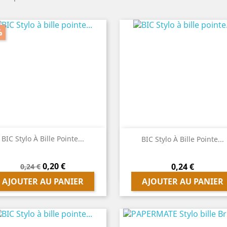
%
BIC Stylo À Bille Pointe...


Aperçu rapide
Aperçu rapide
BIC Stylo À Bille Pointe...
Prix
Prix
0,20 €
Prix
0,24 €
0,24 €
de
AJOUTER AU PANIER
AJOUTER AU PANIER
base