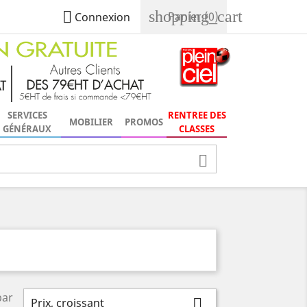
shopping_cart

Panier
(0)
Connexion
SERVICES
RENTREE DES
MOBILIER
PROMOS
GÉNÉRAUX
CLASSES

par
Prix, croissant
