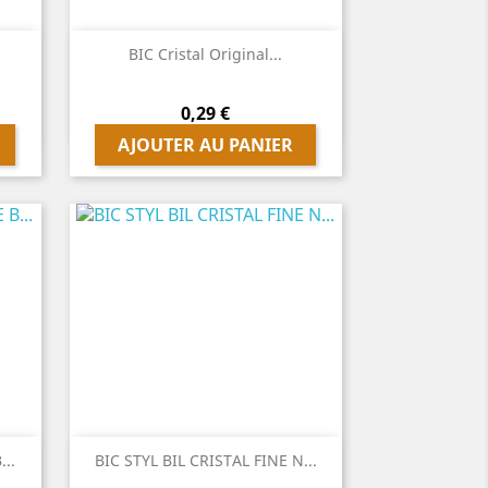

Aperçu rapide
BIC Cristal Original...
Prix
0,29 €
AJOUTER AU PANIER

Aperçu rapide
...
BIC STYL BIL CRISTAL FINE N...