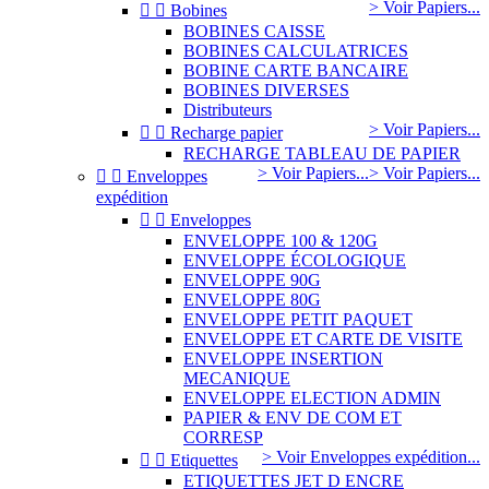
> Voir Papiers...


Bobines
BOBINES CAISSE
BOBINES CALCULATRICES
BOBINE CARTE BANCAIRE
BOBINES DIVERSES
Distributeurs
> Voir Papiers...


Recharge papier
RECHARGE TABLEAU DE PAPIER
> Voir Papiers...
> Voir Papiers...


Enveloppes
expédition


Enveloppes
ENVELOPPE 100 & 120G
ENVELOPPE ÉCOLOGIQUE
ENVELOPPE 90G
ENVELOPPE 80G
ENVELOPPE PETIT PAQUET
ENVELOPPE ET CARTE DE VISITE
ENVELOPPE INSERTION
MECANIQUE
ENVELOPPE ELECTION ADMIN
PAPIER & ENV DE COM ET
CORRESP
> Voir Enveloppes expédition...


Etiquettes
ETIQUETTES JET D ENCRE