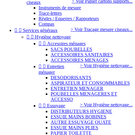
> Voir Papier cartons supports...
ciseaux
Instruments de mesure
Trace-lettres
Règles / Equerres / Rapporteurs
Compas
> Voir Traçage mesure ciseaux...


Services généraux


Hygiène nettoyage


Accesoires ménages
SACS POUBELLES
ACCESSOIRES SANITAIRES
ACCESSOIRES MENAGES
> Voir Hygiène nettoyage...


Entretien
ménager
DESODORISANTS
ASPIRATEUR ET CONSOMMABLES
ENTRETIEN MENAGER
POUBELLES MENAGERES ET
ACCESSO
> Voir Hygiène nettoyage...


Essuyage
DISTRIBUTEURS HYGIENE
ESSUIE MAINS BOBINES
AUTRE ESSUYAGE OUATE
ESSUIE MAINS PLIES
PAPIER TOILETTE