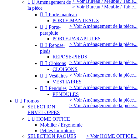
> Voir Bureau / Meuble / Table...


Aménagement de
> Voir Bureau / Meuble / Table...
la pièce


Porte manteau
PORTE-MANTEAUX
> Voir Aménagement de la pièce...


Porte-
parapluie
PORTE-PARAPLUIES
> Voir Aménagement de la pièce...


Repose-
pieds
REPOSE-PIEDS
> Voir Aménagement de la pièce...


Cloisons
CLOISONS
> Voir Aménagement de la pièce...


Vestiaires
VESTIAIRES
> Voir Aménagement de la pièce...


Pendules
PENDULES
> Voir Aménagement de la pièce...


Promos
> Voir Aménagement de la pièce...
SELECTION
ENVELOPPES


HOME OFFICE
Mobilier / Ergonomie
Petites fournitures
SELECTION PAQUES
> Voir HOME OFFICE...