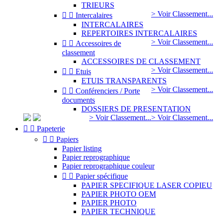
TRIEURS
> Voir Classement...


Intercalaires
INTERCALAIRES
REPERTOIRES INTERCALAIRES
> Voir Classement...


Accessoires de
classement
ACCESSOIRES DE CLASSEMENT
> Voir Classement...


Etuis
ETUIS TRANSPARENTS
> Voir Classement...


Conférenciers / Porte
documents
DOSSIERS DE PRESENTATION
> Voir Classement...
> Voir Classement...


Papeterie


Papiers
Papier listing
Papier reprographique
Papier reprographique couleur


Papier spécifique
PAPIER SPECIFIQUE LASER COPIEU
PAPIER PHOTO OEM
PAPIER PHOTO
PAPIER TECHNIQUE