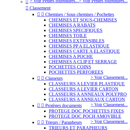
> Voir Petites fournitures...
> Voir Petites fournitures...


Classement


Chemises / Sous chemises / Pochettes
CHEMISES ET SOUS-CHEMISES
CHEMISES A RABATS
CHEMISES SPECIFIQUES
CHEMISES TOILE
CHEMISES EXTENSIBLES
CHEMISES PP A ELASTIQUE
CHEMISES CARTE A ELASTIQUE
CHEMISES A POCHE
CHEMISES A CLIP ET SERRAGE
POCHETTES COINS
POCHETTES PERFOREES
> Voir Classement...


Classeurs
CLASSEURS A LEVIER PLASTIQUE
CLASSEURS A LEVIER CARTON
CLASSEURS A ANNEAUX POLYPRO
CLASSEURS A ANNEAUX CARTON
> Voir Classement...


Protèges documents
PROTEGE DOC POCHETTES FIXES
PROTEGE DOC POCH AMOVIBLE
> Voir Classement...


Trieurs / Parapheurs
TRIEURS ET PARAPHEURS