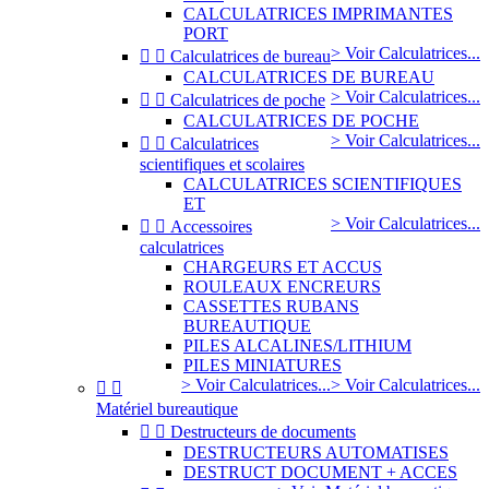
CALCULATRICES IMPRIMANTES
PORT
> Voir Calculatrices...


Calculatrices de bureau
CALCULATRICES DE BUREAU
> Voir Calculatrices...


Calculatrices de poche
CALCULATRICES DE POCHE
> Voir Calculatrices...


Calculatrices
scientifiques et scolaires
CALCULATRICES SCIENTIFIQUES
ET
> Voir Calculatrices...


Accessoires
calculatrices
CHARGEURS ET ACCUS
ROULEAUX ENCREURS
CASSETTES RUBANS
BUREAUTIQUE
PILES ALCALINES/LITHIUM
PILES MINIATURES
> Voir Calculatrices...
> Voir Calculatrices...


Matériel bureautique


Destructeurs de documents
DESTRUCTEURS AUTOMATISES
DESTRUCT DOCUMENT + ACCES