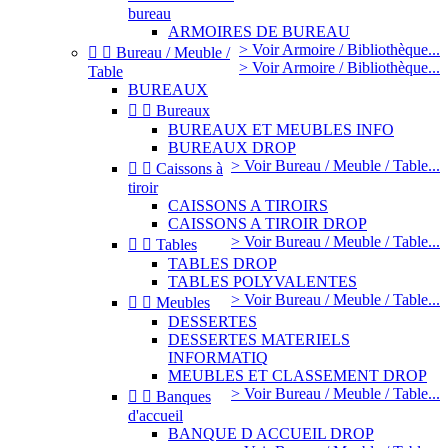
bureau
ARMOIRES DE BUREAU
> Voir Armoire / Bibliothèque...


Bureau / Meuble /
> Voir Armoire / Bibliothèque...
Table
BUREAUX


Bureaux
BUREAUX ET MEUBLES INFO
BUREAUX DROP
> Voir Bureau / Meuble / Table...


Caissons à
tiroir
CAISSONS A TIROIRS
CAISSONS A TIROIR DROP
> Voir Bureau / Meuble / Table...


Tables
TABLES DROP
TABLES POLYVALENTES
> Voir Bureau / Meuble / Table...


Meubles
DESSERTES
DESSERTES MATERIELS
INFORMATIQ
MEUBLES ET CLASSEMENT DROP
> Voir Bureau / Meuble / Table...


Banques
d'accueil
BANQUE D ACCUEIL DROP