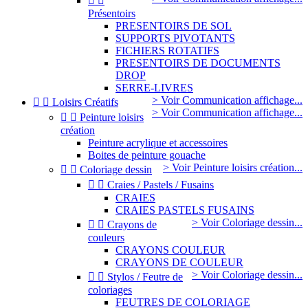


Présentoirs
PRESENTOIRS DE SOL
SUPPORTS PIVOTANTS
FICHIERS ROTATIFS
PRESENTOIRS DE DOCUMENTS
DROP
SERRE-LIVRES
> Voir Communication affichage...


Loisirs Créatifs
> Voir Communication affichage...


Peinture loisirs
création
Peinture acrylique et accessoires
Boites de peinture gouache
> Voir Peinture loisirs création...


Coloriage dessin


Craies / Pastels / Fusains
CRAIES
CRAIES PASTELS FUSAINS
> Voir Coloriage dessin...


Crayons de
couleurs
CRAYONS COULEUR
CRAYONS DE COULEUR
> Voir Coloriage dessin...


Stylos / Feutre de
coloriages
FEUTRES DE COLORIAGE