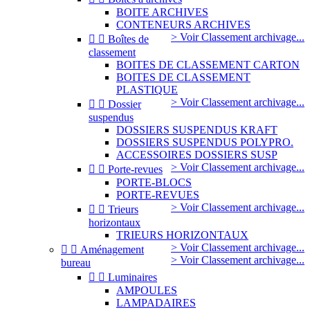
BOITE ARCHIVES
CONTENEURS ARCHIVES
> Voir Classement archivage...


Boîtes de
classement
BOITES DE CLASSEMENT CARTON
BOITES DE CLASSEMENT
PLASTIQUE
> Voir Classement archivage...


Dossier
suspendus
DOSSIERS SUSPENDUS KRAFT
DOSSIERS SUSPENDUS POLYPRO.
ACCESSOIRES DOSSIERS SUSP
> Voir Classement archivage...


Porte-revues
PORTE-BLOCS
PORTE-REVUES
> Voir Classement archivage...


Trieurs
horizontaux
TRIEURS HORIZONTAUX
> Voir Classement archivage...


Aménagement
> Voir Classement archivage...
bureau


Luminaires
AMPOULES
LAMPADAIRES