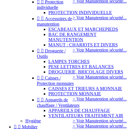
> Voir Manutention sécurité...


Protection
individuelle
PROTECTION INDIVIDUELLE
> Voir Manutention sécurité...


Accessoires de
manutention
ESCABEAUX ET MARCHEPIEDS
BAC DE RANGEMENT
MANUTENTION
MANUT : CHARIOTS ET DIVERS
> Voir Manutention sécurité...


Droguerie /
Outils
LAMPES TORCHES
PESE LETTRES ET BALANCES
DROGUERIE, BRICOLAGE DIVERS
> Voir Manutention sécurité...


Caisses /
Protection monnaies
CAISSES ET TRIEURS A MONNAIE
PROTECTION MONNAIE
> Voir Manutention sécurité...


Appareils de
chauffage / Ventilateurs
APPAREILS DE CHAUFFAGE
VENTILATEURS TRAITEMENT AIR
Hygiène
> Voir Manutention sécurité...
> Voir Manutention sécurité...


Mobilier