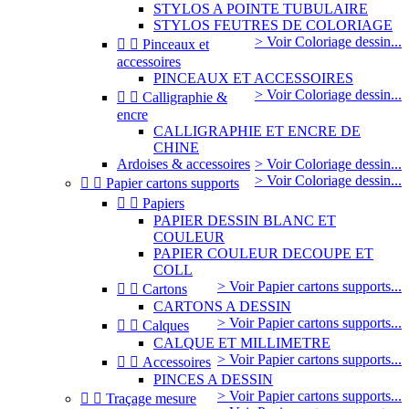
STYLOS A POINTE TUBULAIRE
STYLOS FEUTRES DE COLORIAGE
> Voir Coloriage dessin...


Pinceaux et
accessoires
PINCEAUX ET ACCESSOIRES
> Voir Coloriage dessin...


Calligraphie &
encre
CALLIGRAPHIE ET ENCRE DE
CHINE
Ardoises & accessoires
> Voir Coloriage dessin...
> Voir Coloriage dessin...


Papier cartons supports


Papiers
PAPIER DESSIN BLANC ET
COULEUR
PAPIER COULEUR DECOUPE ET
COLL
> Voir Papier cartons supports...


Cartons
CARTONS A DESSIN
> Voir Papier cartons supports...


Calques
CALQUE ET MILLIMETRE
> Voir Papier cartons supports...


Accessoires
PINCES A DESSIN
> Voir Papier cartons supports...


Traçage mesure