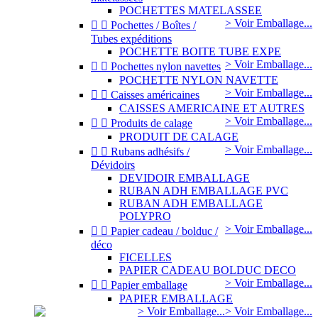
POCHETTES MATELASSEE
> Voir Emballage...


Pochettes / Boîtes /
Tubes expéditions
POCHETTE BOITE TUBE EXPE
> Voir Emballage...


Pochettes nylon navettes
POCHETTE NYLON NAVETTE
> Voir Emballage...


Caisses américaines
CAISSES AMERICAINE ET AUTRES
> Voir Emballage...


Produits de calage
PRODUIT DE CALAGE
> Voir Emballage...


Rubans adhésifs /
Dévidoirs
DEVIDOIR EMBALLAGE
RUBAN ADH EMBALLAGE PVC
RUBAN ADH EMBALLAGE
POLYPRO
> Voir Emballage...


Papier cadeau / bolduc /
déco
FICELLES
PAPIER CADEAU BOLDUC DECO
> Voir Emballage...


Papier emballage
PAPIER EMBALLAGE
> Voir Emballage...
> Voir Emballage...