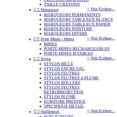
TAILLE CRAYONS
> Voir Ecriture...


Marqueurs
MARQUEURS PERMANENTS
MARQUEURS TABLEAUX BLANCS
MARQUEURS TABLEAUX PAPIER
MARQUEURS PEINTURE
MARQUEURS DIVERS
> Voir Ecriture...


Porte Mines / Mines
MINES
PORTE-MINES RECHARGEABLES
PORTE-MINES JETABLES
> Voir Ecriture...


Stylos
STYLOS BILLE
STYLOS ENCRE GEL
STYLOS FEUTRES
STYLOS FEUTRES A PLUME
STYLOS ROLLERS
STYLOS FEUTRES
RETROPROJECTION
STYLOS PLUME
ECRITURE PRESTIGE
SPECIFIQUE DETAIL
> Voir Ecriture...


Surligneurs
SURLIGNEURS