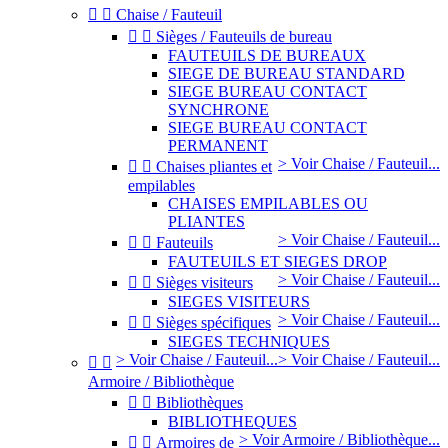


Chaise / Fauteuil


Sièges / Fauteuils de bureau
FAUTEUILS DE BUREAUX
SIEGE DE BUREAU STANDARD
SIEGE BUREAU CONTACT
SYNCHRONE
SIEGE BUREAU CONTACT
PERMANENT
> Voir Chaise / Fauteuil...


Chaises pliantes et
empilables
CHAISES EMPILABLES OU
PLIANTES
> Voir Chaise / Fauteuil...


Fauteuils
FAUTEUILS ET SIEGES DROP
> Voir Chaise / Fauteuil...


Sièges visiteurs
SIEGES VISITEURS
> Voir Chaise / Fauteuil...


Sièges spécifiques
SIEGES TECHNIQUES
> Voir Chaise / Fauteuil...
> Voir Chaise / Fauteuil...


Armoire / Bibliothèque


Bibliothèques
BIBLIOTHEQUES
> Voir Armoire / Bibliothèque...


Armoires de