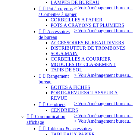
LAMPES DE BUREAU
> Voir Aménagement bureau...


Pot à crayons
/ Corbeilles à papier
CORBEILLES A PAPIER
POTS A CRAYONS ET PLUMIERS
> Voir Aménagement bureau...


Accessoires
de bureau
ACCESSOIRES BUREAU DIVERS
DISTRIBUTEUR DE TROMBONES
SOUS-MAIN
CORBEILLES A COURRIER
MODULES DE CLASSEMENT
TAPIS DE SOL
> Voir Aménagement bureau...


Rangement
bureau
BOITES A FICHES
PORTE-REVUES/CLASSEUR A
REVUE
> Voir Aménagement bureau...


Cendriers
CENDRIERS
> Voir Aménagement bureau...


Communication
> Voir Aménagement bureau...
affichage


Tableaux & accessoires
TABLEAUX PAPIER