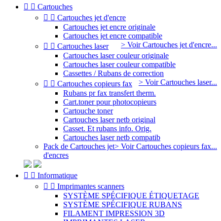


Cartouches


Cartouches jet d'encre
Cartouches jet encre originale
Cartouches jet encre compatible
> Voir Cartouches jet d'encre...


Cartouches laser
Cartouches laser couleur originale
Cartouches laser couleur compatible
Cassettes / Rubans de correction
> Voir Cartouches laser...


Cartouches copieurs fax
Rubans pr fax transfert therm.
Cart.toner pour photocopieurs
Cartouche toner
Cartouches laser netb original
Casset. Et rubans info. Orig.
Cartouches laser netb compatib
Pack de Cartouches jet
> Voir Cartouches copieurs fax...
d'encres


Informatique


Imprimantes scanners
SYSTÈME SPÉCIFIQUE ÉTIQUETAGE
SYSTÈME SPÉCIFIQUE RUBANS
FILAMENT IMPRESSION 3D