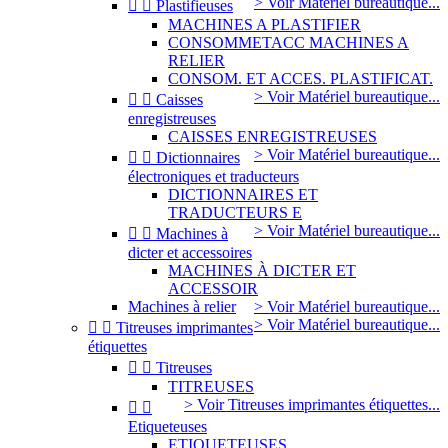
> Voir Matériel bureautique...


Plastifieuses
MACHINES A PLASTIFIER
CONSOMMETACC MACHINES A
RELIER
CONSOM. ET ACCES. PLASTIFICAT.
> Voir Matériel bureautique...


Caisses
enregistreuses
CAISSES ENREGISTREUSES
> Voir Matériel bureautique...


Dictionnaires
électroniques et traducteurs
DICTIONNAIRES ET
TRADUCTEURS E
> Voir Matériel bureautique...


Machines à
dicter et accessoires
MACHINES À DICTER ET
ACCESSOIR
Machines à relier
> Voir Matériel bureautique...
> Voir Matériel bureautique...


Titreuses imprimantes
étiquettes


Titreuses
TITREUSES
> Voir Titreuses imprimantes étiquettes...


Etiqueteuses
ETIQUETEUSES