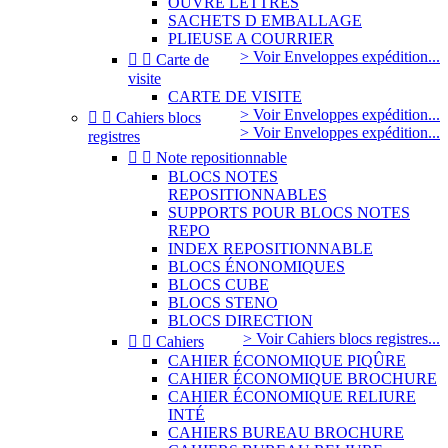
OUVRE LETTRES
SACHETS D EMBALLAGE
PLIEUSE A COURRIER
> Voir Enveloppes expédition...


Carte de
visite
CARTE DE VISITE
> Voir Enveloppes expédition...


Cahiers blocs
> Voir Enveloppes expédition...
registres


Note repositionnable
BLOCS NOTES
REPOSITIONNABLES
SUPPORTS POUR BLOCS NOTES
REPO
INDEX REPOSITIONNABLE
BLOCS ÉNONOMIQUES
BLOCS CUBE
BLOCS STENO
BLOCS DIRECTION
> Voir Cahiers blocs registres...


Cahiers
CAHIER ÉCONOMIQUE PIQÛRE
CAHIER ÉCONOMIQUE BROCHURE
CAHIER ÉCONOMIQUE RELIURE
INTÉ
CAHIERS BUREAU BROCHURE