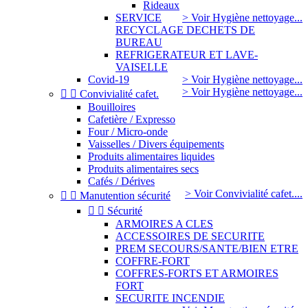
Rideaux
SERVICE
> Voir Hygiène nettoyage...
RECYCLAGE DECHETS DE
BUREAU
REFRIGERATEUR ET LAVE-
VAISELLE
Covid-19
> Voir Hygiène nettoyage...
> Voir Hygiène nettoyage...


Convivialité cafet.
Bouilloires
Cafetière / Expresso
Four / Micro-onde
Vaisselles / Divers équipements
Produits alimentaires liquides
Produits alimentaires secs
Cafés / Dérives
> Voir Convivialité cafet....


Manutention sécurité


Sécurité
ARMOIRES A CLES
ACCESSOIRES DE SECURITE
PREM SECOURS/SANTE/BIEN ETRE
COFFRE-FORT
COFFRES-FORTS ET ARMOIRES
FORT
SECURITE INCENDIE