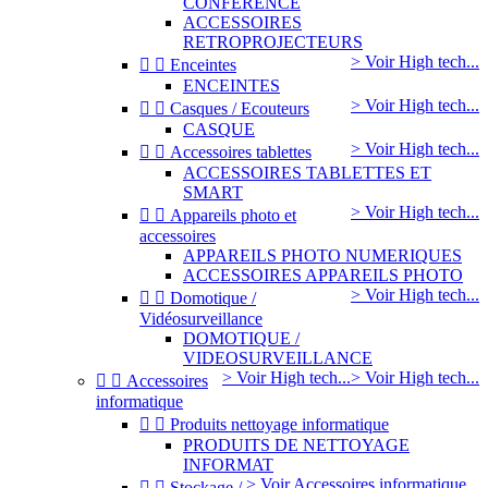
CONFERENCE
ACCESSOIRES
RETROPROJECTEURS
> Voir High tech...


Enceintes
ENCEINTES
> Voir High tech...


Casques / Ecouteurs
CASQUE
> Voir High tech...


Accessoires tablettes
ACCESSOIRES TABLETTES ET
SMART
> Voir High tech...


Appareils photo et
accessoires
APPAREILS PHOTO NUMERIQUES
ACCESSOIRES APPAREILS PHOTO
> Voir High tech...


Domotique /
Vidéosurveillance
DOMOTIQUE /
VIDEOSURVEILLANCE
> Voir High tech...
> Voir High tech...


Accessoires
informatique


Produits nettoyage informatique
PRODUITS DE NETTOYAGE
INFORMAT
> Voir Accessoires informatique...


Stockage /