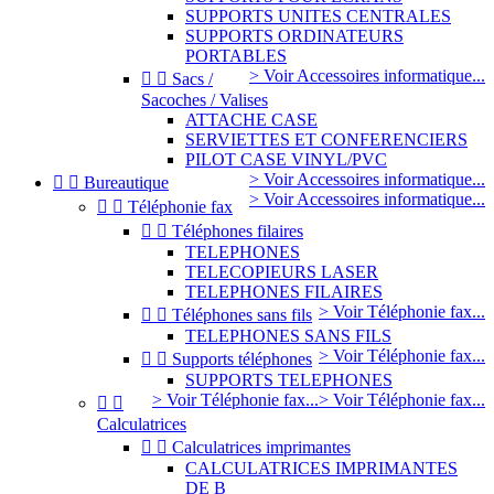
SUPPORTS UNITES CENTRALES
SUPPORTS ORDINATEURS
PORTABLES
> Voir Accessoires informatique...


Sacs /
Sacoches / Valises
ATTACHE CASE
SERVIETTES ET CONFERENCIERS
PILOT CASE VINYL/PVC
> Voir Accessoires informatique...


Bureautique
> Voir Accessoires informatique...


Téléphonie fax


Téléphones filaires
TELEPHONES
TELECOPIEURS LASER
TELEPHONES FILAIRES
> Voir Téléphonie fax...


Téléphones sans fils
TELEPHONES SANS FILS
> Voir Téléphonie fax...


Supports téléphones
SUPPORTS TELEPHONES
> Voir Téléphonie fax...
> Voir Téléphonie fax...


Calculatrices


Calculatrices imprimantes
CALCULATRICES IMPRIMANTES
DE B