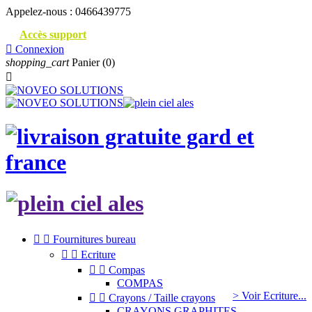
Appelez-nous :
0466439775
Accès support

Connexion
shopping_cart
Panier
(0)



Fournitures bureau


Ecriture


Compas
COMPAS
> Voir Ecriture...


Crayons / Taille crayons
CRAYONS GRAPHITES