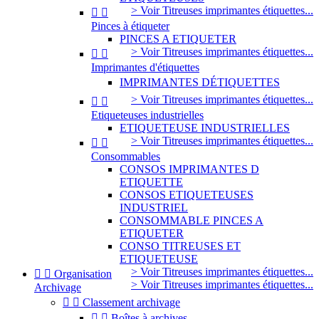
> Voir Titreuses imprimantes étiquettes...


Pinces à étiqueter
PINCES A ETIQUETER
> Voir Titreuses imprimantes étiquettes...


Imprimantes d'étiquettes
IMPRIMANTES DÉTIQUETTES
> Voir Titreuses imprimantes étiquettes...


Etiqueteuses industrielles
ETIQUETEUSE INDUSTRIELLES
> Voir Titreuses imprimantes étiquettes...


Consommables
CONSOS IMPRIMANTES D
ETIQUETTE
CONSOS ETIQUETEUSES
INDUSTRIEL
CONSOMMABLE PINCES A
ETIQUETER
CONSO TITREUSES ET
ETIQUETEUSE
> Voir Titreuses imprimantes étiquettes...


Organisation
> Voir Titreuses imprimantes étiquettes...
Archivage


Classement archivage


Boîtes à archives