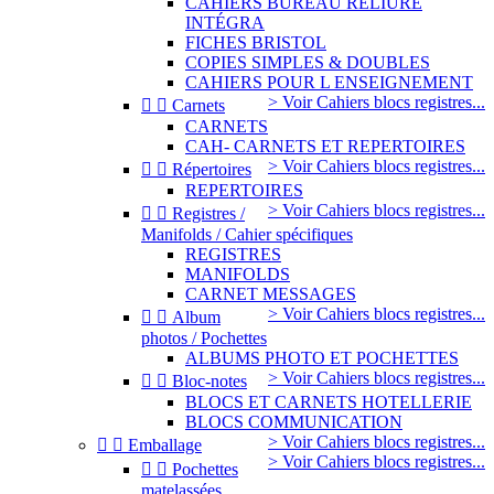
CAHIERS BUREAU RELIURE
INTÉGRA
FICHES BRISTOL
COPIES SIMPLES & DOUBLES
CAHIERS POUR L ENSEIGNEMENT
> Voir Cahiers blocs registres...


Carnets
CARNETS
CAH- CARNETS ET REPERTOIRES
> Voir Cahiers blocs registres...


Répertoires
REPERTOIRES
> Voir Cahiers blocs registres...


Registres /
Manifolds / Cahier spécifiques
REGISTRES
MANIFOLDS
CARNET MESSAGES
> Voir Cahiers blocs registres...


Album
photos / Pochettes
ALBUMS PHOTO ET POCHETTES
> Voir Cahiers blocs registres...


Bloc-notes
BLOCS ET CARNETS HOTELLERIE
BLOCS COMMUNICATION
> Voir Cahiers blocs registres...


Emballage
> Voir Cahiers blocs registres...


Pochettes
matelassées