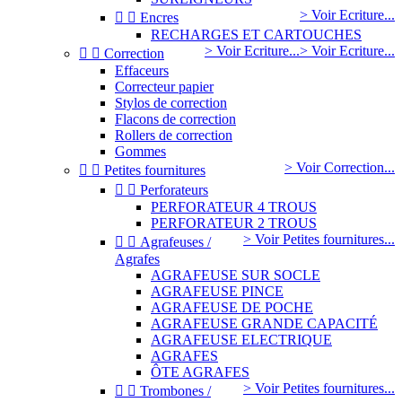
> Voir Ecriture...


Encres
RECHARGES ET CARTOUCHES
> Voir Ecriture...
> Voir Ecriture...


Correction
Effaceurs
Correcteur papier
Stylos de correction
Flacons de correction
Rollers de correction
Gommes
> Voir Correction...


Petites fournitures


Perforateurs
PERFORATEUR 4 TROUS
PERFORATEUR 2 TROUS
> Voir Petites fournitures...


Agrafeuses /
Agrafes
AGRAFEUSE SUR SOCLE
AGRAFEUSE PINCE
AGRAFEUSE DE POCHE
AGRAFEUSE GRANDE CAPACITÉ
AGRAFEUSE ELECTRIQUE
AGRAFES
ÔTE AGRAFES
> Voir Petites fournitures...


Trombones /