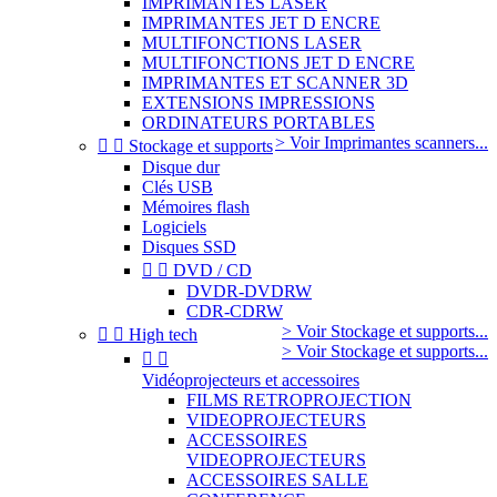
IMPRIMANTES LASER
IMPRIMANTES JET D ENCRE
MULTIFONCTIONS LASER
MULTIFONCTIONS JET D ENCRE
IMPRIMANTES ET SCANNER 3D
EXTENSIONS IMPRESSIONS
ORDINATEURS PORTABLES
> Voir Imprimantes scanners...


Stockage et supports
Disque dur
Clés USB
Mémoires flash
Logiciels
Disques SSD


DVD / CD
DVDR-DVDRW
CDR-CDRW
> Voir Stockage et supports...


High tech
> Voir Stockage et supports...


Vidéoprojecteurs et accessoires
FILMS RETROPROJECTION
VIDEOPROJECTEURS
ACCESSOIRES
VIDEOPROJECTEURS
ACCESSOIRES SALLE