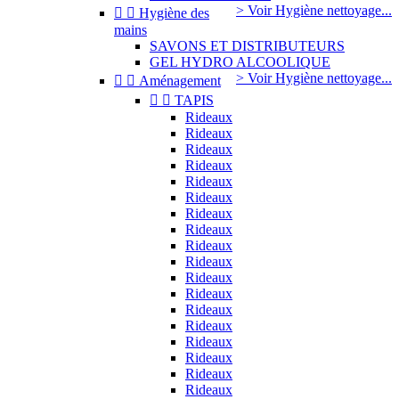
> Voir Hygiène nettoyage...


Hygiène des
mains
SAVONS ET DISTRIBUTEURS
GEL HYDRO ALCOOLIQUE
> Voir Hygiène nettoyage...


Aménagement


TAPIS
Rideaux
Rideaux
Rideaux
Rideaux
Rideaux
Rideaux
Rideaux
Rideaux
Rideaux
Rideaux
Rideaux
Rideaux
Rideaux
Rideaux
Rideaux
Rideaux
Rideaux
Rideaux