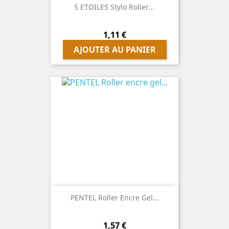
5 ETOILES Stylo Roller...
Prix
1,11 €
AJOUTER AU PANIER
PENTEL Roller Encre Gel...
Prix
1,57 €