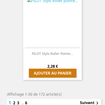
PILOT Stylo Roller Pointe...
Prix
2,28 €
AJOUTER AU PANIER
Affichage 1-30 de 172 article(s)
1
Suivant
2
3
…
6
