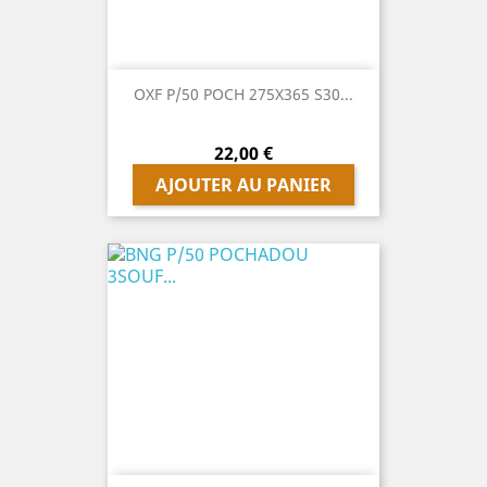
OXF P/50 POCH 275X365 S30...
Prix
22,00 €
AJOUTER AU PANIER