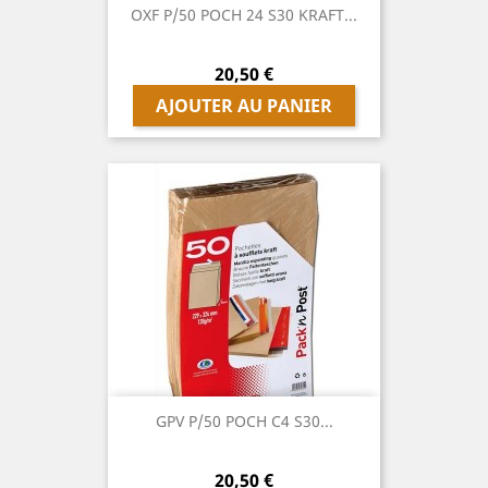
OXF P/50 POCH 24 S30 KRAFT...
Prix
20,50 €
AJOUTER AU PANIER
GPV P/50 POCH C4 S30...
Prix
20,50 €