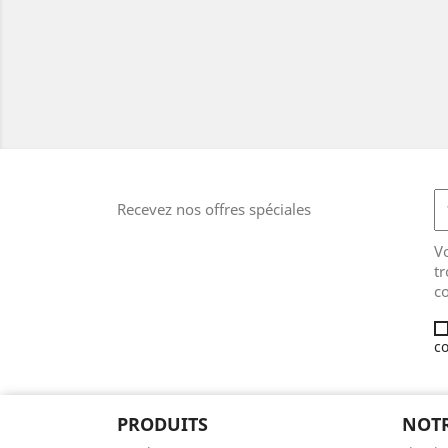
Recevez nos offres spéciales
V
tr
co
co
PRODUITS
NOTR