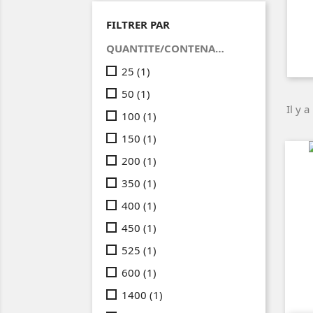
FILTRER PAR
QUANTITE/CONTENANT(BOITE-POCHETTE-ETUI..)
25
(1)
50
(1)
Il y a
100
(1)
150
(1)
200
(1)
350
(1)
400
(1)
450
(1)
525
(1)
600
(1)
1400
(1)