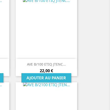

Aperçu rapide
AVE B/100 ETIQ JTENC...
Prix
22,00 €
AJOUTER AU PANIER