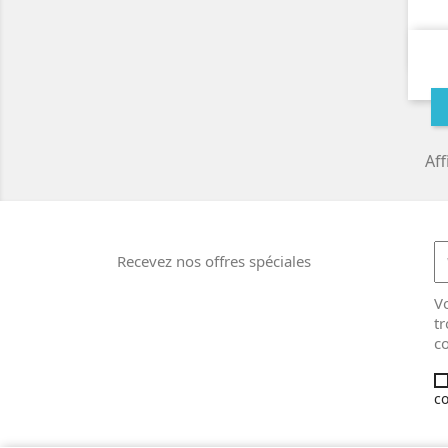
Aff
Recevez nos offres spéciales
V
tr
co
co