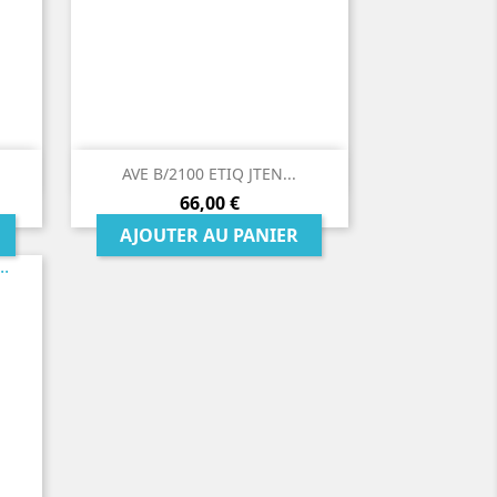

Aperçu rapide
AVE B/2100 ETIQ JTEN...
Prix
66,00 €
AJOUTER AU PANIER