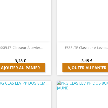


Aperçu rapide
Aperçu rapide
SSELTE Classeur À Levier...
ESSELTE Classeur À Levier..
Prix
Prix
3,28 €
3,15 €
AJOUTER AU PANIER
AJOUTER AU PANIER