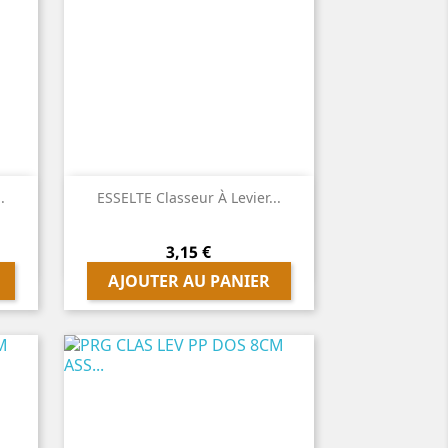

Aperçu rapide
.
ESSELTE Classeur À Levier...
Prix
3,15 €
AJOUTER AU PANIER