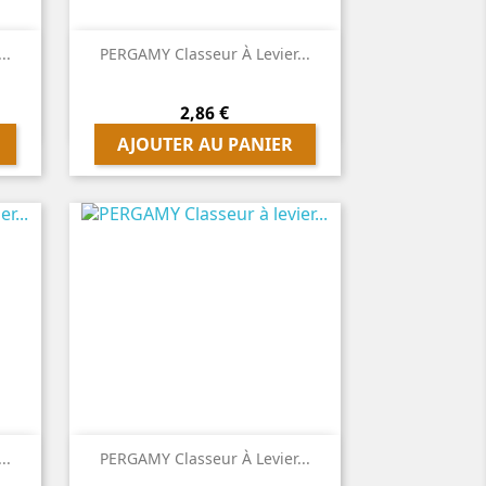

Aperçu rapide
..
PERGAMY Classeur À Levier...
Prix
2,86 €
AJOUTER AU PANIER

Aperçu rapide
..
PERGAMY Classeur À Levier...