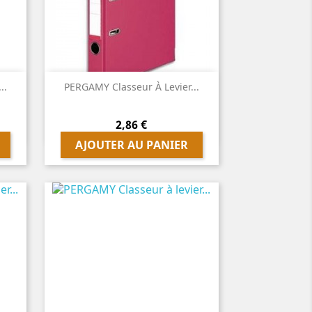

Aperçu rapide
..
PERGAMY Classeur À Levier...
Prix
2,86 €
AJOUTER AU PANIER