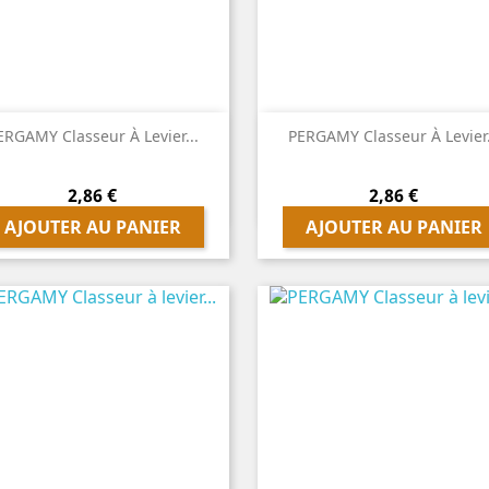


Aperçu rapide
Aperçu rapide
ERGAMY Classeur À Levier...
PERGAMY Classeur À Levier.
Prix
Prix
2,86 €
2,86 €
AJOUTER AU PANIER
AJOUTER AU PANIER