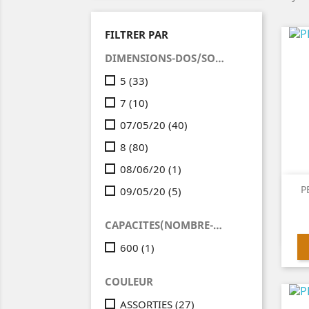
FILTRER PAR
DIMENSIONS-DOS/SOUFFLETS(CM)
5
(33)
7
(10)
07/05/20
(40)
8
(80)
08/06/20
(1)
P
09/05/20
(5)
CAPACITES(NOMBRE-DE-FEUILLES)
600
(1)
COULEUR
ASSORTIES
(27)