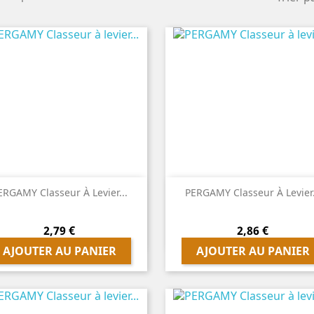


Aperçu rapide
Aperçu rapide
ERGAMY Classeur À Levier...
PERGAMY Classeur À Levier.
Prix
Prix
2,79 €
2,86 €
AJOUTER AU PANIER
AJOUTER AU PANIER