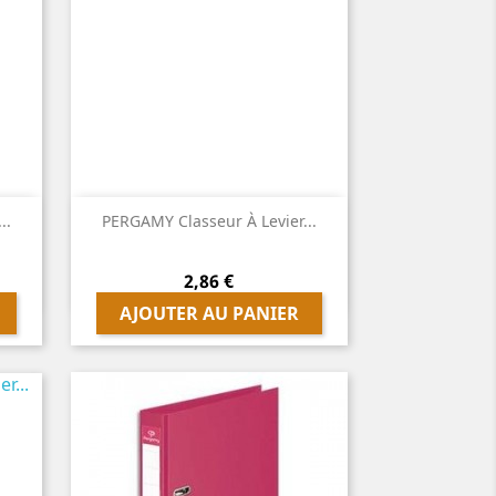

Aperçu rapide
..
PERGAMY Classeur À Levier...
Prix
2,86 €
AJOUTER AU PANIER