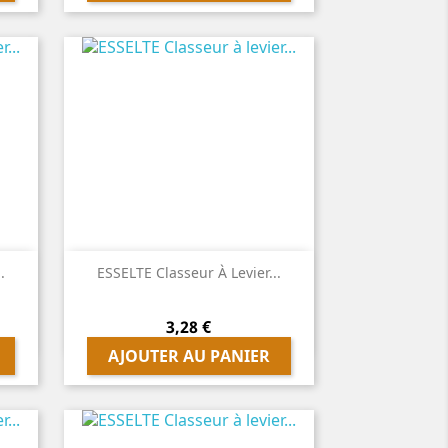

Aperçu rapide
.
ESSELTE Classeur À Levier...
Prix
3,28 €
AJOUTER AU PANIER