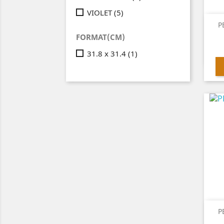
VIOLET
(5)
P
FORMAT(CM)
31.8 x 31.4
(1)
P