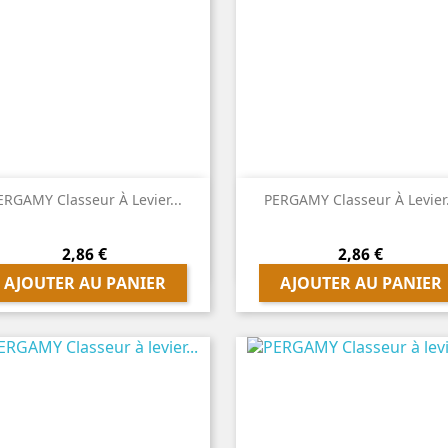


Aperçu rapide
Aperçu rapide
ERGAMY Classeur À Levier...
PERGAMY Classeur À Levier.
Prix
Prix
2,86 €
2,86 €
AJOUTER AU PANIER
AJOUTER AU PANIER