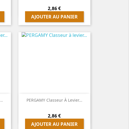
Prix
2,86 €
AJOUTER AU PANIER

Aperçu rapide
..
PERGAMY Classeur À Levier...
Prix
2,86 €
AJOUTER AU PANIER