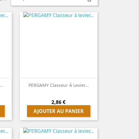

Aperçu rapide
..
PERGAMY Classeur À Levier...
Prix
2,86 €
AJOUTER AU PANIER