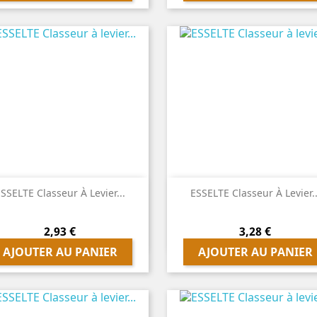


Aperçu rapide
Aperçu rapide
SSELTE Classeur À Levier...
ESSELTE Classeur À Levier..
Prix
Prix
2,93 €
3,28 €
AJOUTER AU PANIER
AJOUTER AU PANIER