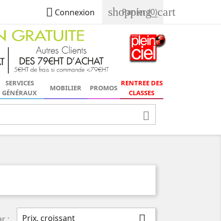
shopping_cart

Panier
(0)
Connexion
SERVICES
RENTREE DES
MOBILIER
PROMOS
GÉNÉRAUX
CLASSES

Prix, croissant

r :