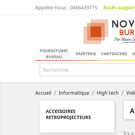
Accès suppor
Appelez-nous :
0466439775
FOURNITURES
PAPETERIE
CARTOUCHES
I
BUREAU
Accueil
Informatique
High tech
Vid
A
ACCESSOIRES
RETROPROJECTEURS
Il y a