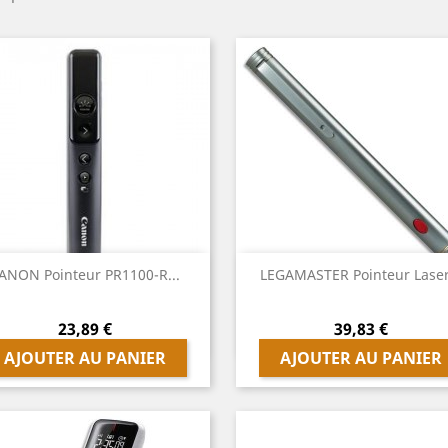
Aperçu rapide
Aperçu rapide
ANON Pointeur PR1100-R...

LEGAMASTER Pointeur Laser.

Prix
Prix
23,89 €
39,83 €
AJOUTER AU PANIER
AJOUTER AU PANIER