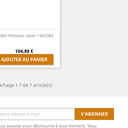
Aperçu rapide
BO Pointeur Laser 1902389

Prix
104,88 €
AJOUTER AU PANIER
ichage 1-7 de 7 article(s)
ous pouvez vous désinscrire à tout moment. Vous