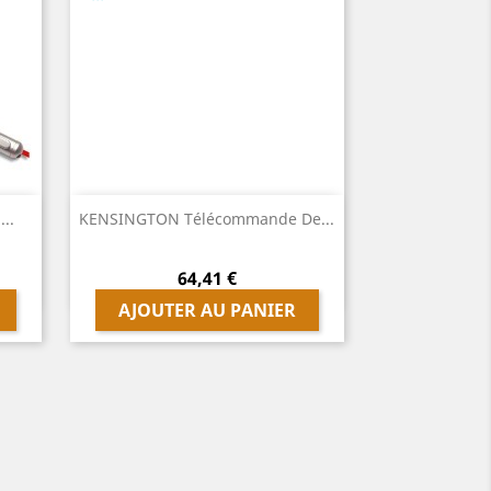
Aperçu rapide
..
KENSINGTON Télécommande De...

Prix
64,41 €
AJOUTER AU PANIER