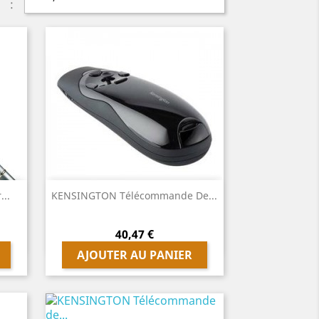
:
Aperçu rapide
..
KENSINGTON Télécommande De...

Prix
40,47 €
AJOUTER AU PANIER