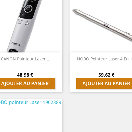
Aperçu rapide
Aperçu rapide
CANON Pointeur Laser...

NOBO Pointeur Laser 4 En 1.

Prix
Prix
48,98 €
59,62 €
AJOUTER AU PANIER
AJOUTER AU PANIER