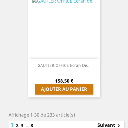
GAUTIER OFFICE Ecran De...
Prix
158,50 €
AJOUTER AU PANIER
Affichage 1-30 de 233 article(s)
1
Suivant
2
3
…
8
