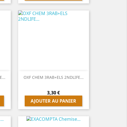

Aperçu rapide
...
OXF CHEM 3RAB+ELS 2NDLIFE...
Prix
3,30 €
AJOUTER AU PANIER