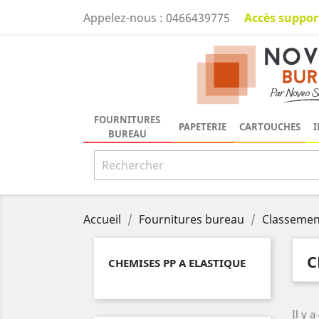
Accès suppor
Appelez-nous :
0466439775
FOURNITURES
PAPETERIE
CARTOUCHES
I
BUREAU
Accueil
Fournitures bureau
Classemen
C
CHEMISES PP A ELASTIQUE
Il y a