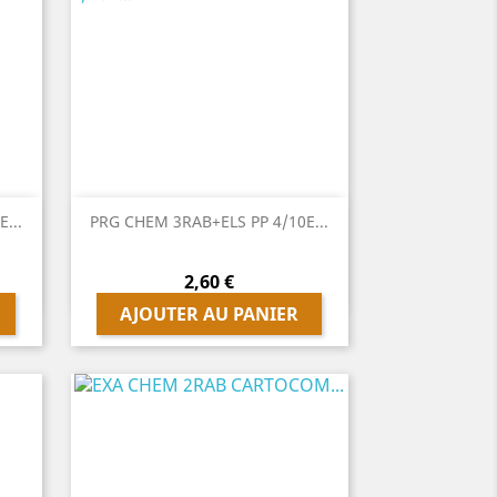

Aperçu rapide
...
PRG CHEM 3RAB+ELS PP 4/10E...
Prix
2,60 €
AJOUTER AU PANIER