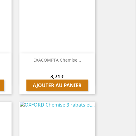

Aperçu rapide
EXACOMPTA Chemise...
Prix
3,71 €
AJOUTER AU PANIER