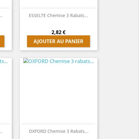

Aperçu rapide
..
ESSELTE Chemise 3 Rabats...
Prix
2,82 €
AJOUTER AU PANIER

Aperçu rapide
..
OXFORD Chemise 3 Rabats...