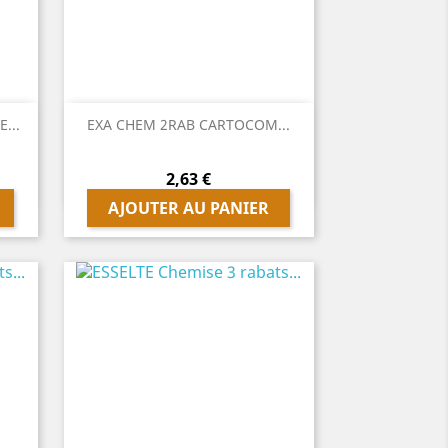

Aperçu rapide
...
EXA CHEM 2RAB CARTOCOM...
Prix
2,63 €
AJOUTER AU PANIER