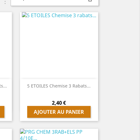
:

Aperçu rapide
...
5 ETOILES Chemise 3 Rabats...
Prix
2,40 €
AJOUTER AU PANIER