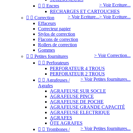
> Voir Ecriture...


Encres
RECHARGES ET CARTOUCHES
> Voir Ecriture...
> Voir Ecriture...


Correction
Effaceurs
Correcteur papier
Stylos de correction
Flacons de correction
Rollers de correction
Gommes
> Voir Correction...


Petites fournitures


Perforateurs
PERFORATEUR 4 TROUS
PERFORATEUR 2 TROUS
> Voir Petites fournitures...


Agrafeuses /
Agrafes
AGRAFEUSE SUR SOCLE
AGRAFEUSE PINCE
AGRAFEUSE DE POCHE
AGRAFEUSE GRANDE CAPACITÉ
AGRAFEUSE ELECTRIQUE
AGRAFES
ÔTE AGRAFES
> Voir Petites fournitures...


Trombones /