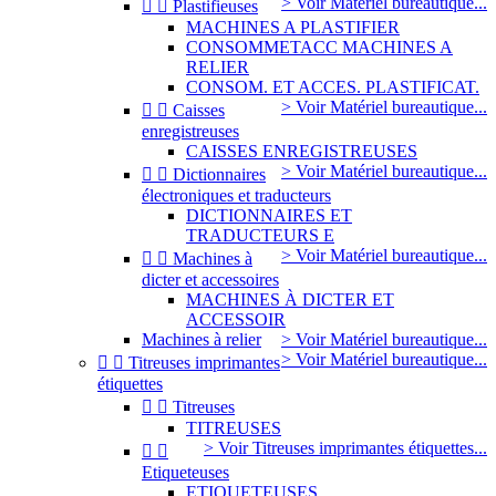
> Voir Matériel bureautique...


Plastifieuses
MACHINES A PLASTIFIER
CONSOMMETACC MACHINES A
RELIER
CONSOM. ET ACCES. PLASTIFICAT.
> Voir Matériel bureautique...


Caisses
enregistreuses
CAISSES ENREGISTREUSES
> Voir Matériel bureautique...


Dictionnaires
électroniques et traducteurs
DICTIONNAIRES ET
TRADUCTEURS E
> Voir Matériel bureautique...


Machines à
dicter et accessoires
MACHINES À DICTER ET
ACCESSOIR
Machines à relier
> Voir Matériel bureautique...
> Voir Matériel bureautique...


Titreuses imprimantes
étiquettes


Titreuses
TITREUSES
> Voir Titreuses imprimantes étiquettes...


Etiqueteuses
ETIQUETEUSES