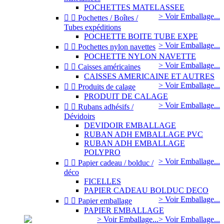
POCHETTES MATELASSEE
> Voir Emballage...


Pochettes / Boîtes /
Tubes expéditions
POCHETTE BOITE TUBE EXPE
> Voir Emballage...


Pochettes nylon navettes
POCHETTE NYLON NAVETTE
> Voir Emballage...


Caisses américaines
CAISSES AMERICAINE ET AUTRES
> Voir Emballage...


Produits de calage
PRODUIT DE CALAGE
> Voir Emballage...


Rubans adhésifs /
Dévidoirs
DEVIDOIR EMBALLAGE
RUBAN ADH EMBALLAGE PVC
RUBAN ADH EMBALLAGE
POLYPRO
> Voir Emballage...


Papier cadeau / bolduc /
déco
FICELLES
PAPIER CADEAU BOLDUC DECO
> Voir Emballage...


Papier emballage
PAPIER EMBALLAGE
> Voir Emballage...
> Voir Emballage...