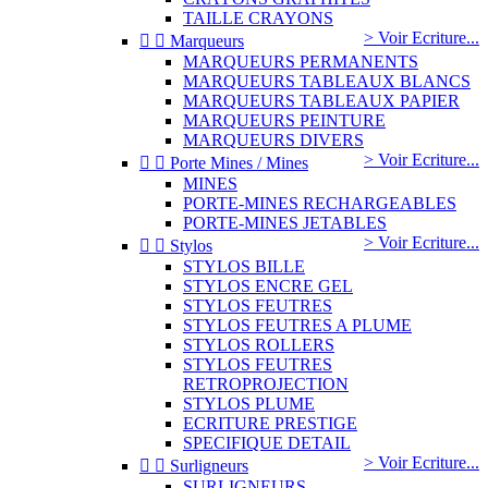
TAILLE CRAYONS
> Voir Ecriture...


Marqueurs
MARQUEURS PERMANENTS
MARQUEURS TABLEAUX BLANCS
MARQUEURS TABLEAUX PAPIER
MARQUEURS PEINTURE
MARQUEURS DIVERS
> Voir Ecriture...


Porte Mines / Mines
MINES
PORTE-MINES RECHARGEABLES
PORTE-MINES JETABLES
> Voir Ecriture...


Stylos
STYLOS BILLE
STYLOS ENCRE GEL
STYLOS FEUTRES
STYLOS FEUTRES A PLUME
STYLOS ROLLERS
STYLOS FEUTRES
RETROPROJECTION
STYLOS PLUME
ECRITURE PRESTIGE
SPECIFIQUE DETAIL
> Voir Ecriture...


Surligneurs
SURLIGNEURS