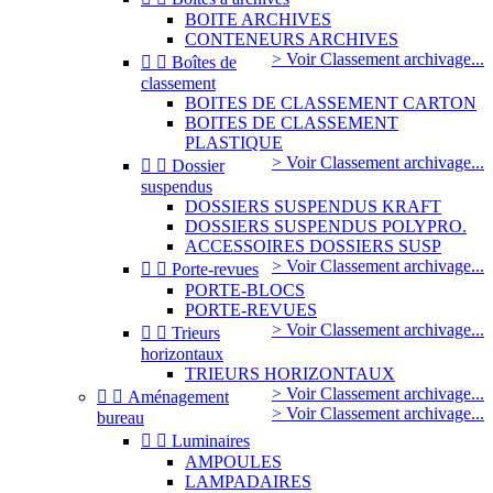
BOITE ARCHIVES
CONTENEURS ARCHIVES
> Voir Classement archivage...


Boîtes de
classement
BOITES DE CLASSEMENT CARTON
BOITES DE CLASSEMENT
PLASTIQUE
> Voir Classement archivage...


Dossier
suspendus
DOSSIERS SUSPENDUS KRAFT
DOSSIERS SUSPENDUS POLYPRO.
ACCESSOIRES DOSSIERS SUSP
> Voir Classement archivage...


Porte-revues
PORTE-BLOCS
PORTE-REVUES
> Voir Classement archivage...


Trieurs
horizontaux
TRIEURS HORIZONTAUX
> Voir Classement archivage...


Aménagement
> Voir Classement archivage...
bureau


Luminaires
AMPOULES
LAMPADAIRES