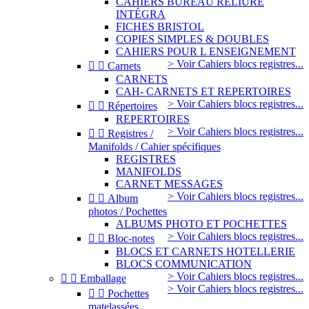
CAHIERS BUREAU RELIURE
INTÉGRA
FICHES BRISTOL
COPIES SIMPLES & DOUBLES
CAHIERS POUR L ENSEIGNEMENT
> Voir Cahiers blocs registres...


Carnets
CARNETS
CAH- CARNETS ET REPERTOIRES
> Voir Cahiers blocs registres...


Répertoires
REPERTOIRES
> Voir Cahiers blocs registres...


Registres /
Manifolds / Cahier spécifiques
REGISTRES
MANIFOLDS
CARNET MESSAGES
> Voir Cahiers blocs registres...


Album
photos / Pochettes
ALBUMS PHOTO ET POCHETTES
> Voir Cahiers blocs registres...


Bloc-notes
BLOCS ET CARNETS HOTELLERIE
BLOCS COMMUNICATION
> Voir Cahiers blocs registres...


Emballage
> Voir Cahiers blocs registres...


Pochettes
matelassées