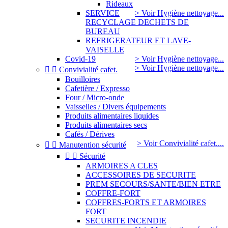
Rideaux
SERVICE
> Voir Hygiène nettoyage...
RECYCLAGE DECHETS DE
BUREAU
REFRIGERATEUR ET LAVE-
VAISELLE
Covid-19
> Voir Hygiène nettoyage...
> Voir Hygiène nettoyage...


Convivialité cafet.
Bouilloires
Cafetière / Expresso
Four / Micro-onde
Vaisselles / Divers équipements
Produits alimentaires liquides
Produits alimentaires secs
Cafés / Dérives
> Voir Convivialité cafet....


Manutention sécurité


Sécurité
ARMOIRES A CLES
ACCESSOIRES DE SECURITE
PREM SECOURS/SANTE/BIEN ETRE
COFFRE-FORT
COFFRES-FORTS ET ARMOIRES
FORT
SECURITE INCENDIE