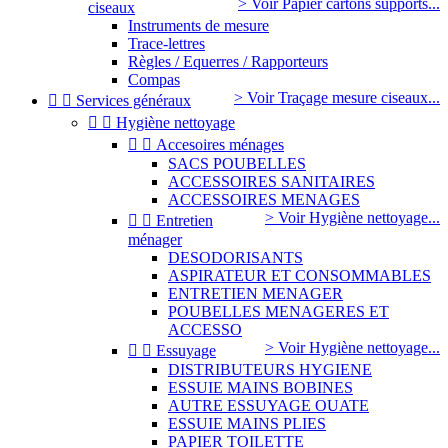
> Voir Papier cartons supports...
ciseaux
Instruments de mesure
Trace-lettres
Règles / Equerres / Rapporteurs
Compas
> Voir Traçage mesure ciseaux...


Services généraux


Hygiène nettoyage


Accesoires ménages
SACS POUBELLES
ACCESSOIRES SANITAIRES
ACCESSOIRES MENAGES
> Voir Hygiène nettoyage...


Entretien
ménager
DESODORISANTS
ASPIRATEUR ET CONSOMMABLES
ENTRETIEN MENAGER
POUBELLES MENAGERES ET
ACCESSO
> Voir Hygiène nettoyage...


Essuyage
DISTRIBUTEURS HYGIENE
ESSUIE MAINS BOBINES
AUTRE ESSUYAGE OUATE
ESSUIE MAINS PLIES
PAPIER TOILETTE