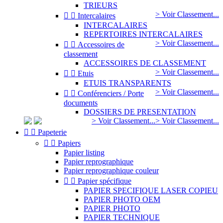
TRIEURS
> Voir Classement...


Intercalaires
INTERCALAIRES
REPERTOIRES INTERCALAIRES
> Voir Classement...


Accessoires de
classement
ACCESSOIRES DE CLASSEMENT
> Voir Classement...


Etuis
ETUIS TRANSPARENTS
> Voir Classement...


Conférenciers / Porte
documents
DOSSIERS DE PRESENTATION
> Voir Classement...
> Voir Classement...


Papeterie


Papiers
Papier listing
Papier reprographique
Papier reprographique couleur


Papier spécifique
PAPIER SPECIFIQUE LASER COPIEU
PAPIER PHOTO OEM
PAPIER PHOTO
PAPIER TECHNIQUE