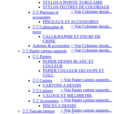
STYLOS A POINTE TUBULAIRE
STYLOS FEUTRES DE COLORIAGE
> Voir Coloriage dessin...


Pinceaux et
accessoires
PINCEAUX ET ACCESSOIRES
> Voir Coloriage dessin...


Calligraphie &
encre
CALLIGRAPHIE ET ENCRE DE
CHINE
Ardoises & accessoires
> Voir Coloriage dessin...
> Voir Coloriage dessin...


Papier cartons supports


Papiers
PAPIER DESSIN BLANC ET
COULEUR
PAPIER COULEUR DECOUPE ET
COLL
> Voir Papier cartons supports...


Cartons
CARTONS A DESSIN
> Voir Papier cartons supports...


Calques
CALQUE ET MILLIMETRE
> Voir Papier cartons supports...


Accessoires
PINCES A DESSIN
> Voir Papier cartons supports...


Traçage mesure