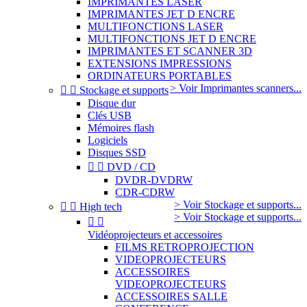
IMPRIMANTES LASER
IMPRIMANTES JET D ENCRE
MULTIFONCTIONS LASER
MULTIFONCTIONS JET D ENCRE
IMPRIMANTES ET SCANNER 3D
EXTENSIONS IMPRESSIONS
ORDINATEURS PORTABLES
> Voir Imprimantes scanners...


Stockage et supports
Disque dur
Clés USB
Mémoires flash
Logiciels
Disques SSD


DVD / CD
DVDR-DVDRW
CDR-CDRW
> Voir Stockage et supports...


High tech
> Voir Stockage et supports...


Vidéoprojecteurs et accessoires
FILMS RETROPROJECTION
VIDEOPROJECTEURS
ACCESSOIRES
VIDEOPROJECTEURS
ACCESSOIRES SALLE