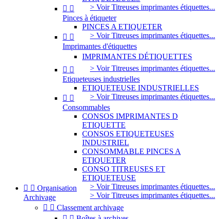
> Voir Titreuses imprimantes étiquettes...


Pinces à étiqueter
PINCES A ETIQUETER
> Voir Titreuses imprimantes étiquettes...


Imprimantes d'étiquettes
IMPRIMANTES DÉTIQUETTES
> Voir Titreuses imprimantes étiquettes...


Etiqueteuses industrielles
ETIQUETEUSE INDUSTRIELLES
> Voir Titreuses imprimantes étiquettes...


Consommables
CONSOS IMPRIMANTES D
ETIQUETTE
CONSOS ETIQUETEUSES
INDUSTRIEL
CONSOMMABLE PINCES A
ETIQUETER
CONSO TITREUSES ET
ETIQUETEUSE
> Voir Titreuses imprimantes étiquettes...


Organisation
> Voir Titreuses imprimantes étiquettes...
Archivage


Classement archivage


Boîtes à archives