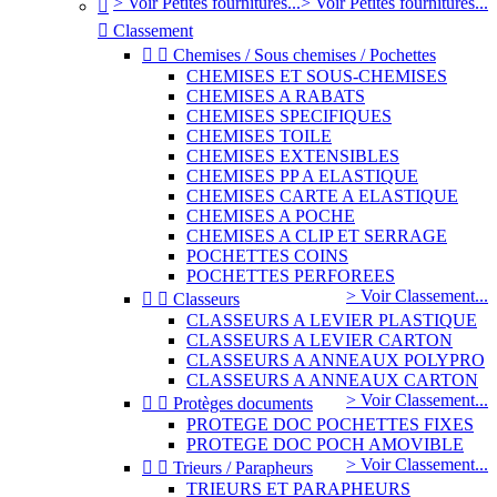
> Voir Petites fournitures...
> Voir Petites fournitures...


Classement


Chemises / Sous chemises / Pochettes
CHEMISES ET SOUS-CHEMISES
CHEMISES A RABATS
CHEMISES SPECIFIQUES
CHEMISES TOILE
CHEMISES EXTENSIBLES
CHEMISES PP A ELASTIQUE
CHEMISES CARTE A ELASTIQUE
CHEMISES A POCHE
CHEMISES A CLIP ET SERRAGE
POCHETTES COINS
POCHETTES PERFOREES
> Voir Classement...


Classeurs
CLASSEURS A LEVIER PLASTIQUE
CLASSEURS A LEVIER CARTON
CLASSEURS A ANNEAUX POLYPRO
CLASSEURS A ANNEAUX CARTON
> Voir Classement...


Protèges documents
PROTEGE DOC POCHETTES FIXES
PROTEGE DOC POCH AMOVIBLE
> Voir Classement...


Trieurs / Parapheurs
TRIEURS ET PARAPHEURS