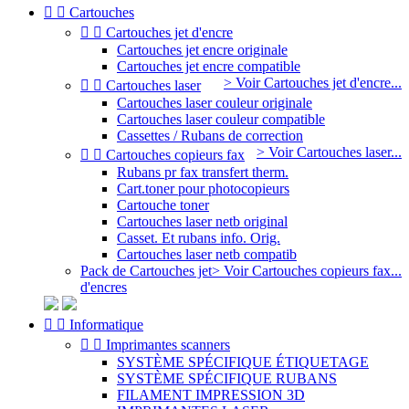


Cartouches


Cartouches jet d'encre
Cartouches jet encre originale
Cartouches jet encre compatible
> Voir Cartouches jet d'encre...


Cartouches laser
Cartouches laser couleur originale
Cartouches laser couleur compatible
Cassettes / Rubans de correction
> Voir Cartouches laser...


Cartouches copieurs fax
Rubans pr fax transfert therm.
Cart.toner pour photocopieurs
Cartouche toner
Cartouches laser netb original
Casset. Et rubans info. Orig.
Cartouches laser netb compatib
Pack de Cartouches jet
> Voir Cartouches copieurs fax...
d'encres


Informatique


Imprimantes scanners
SYSTÈME SPÉCIFIQUE ÉTIQUETAGE
SYSTÈME SPÉCIFIQUE RUBANS
FILAMENT IMPRESSION 3D