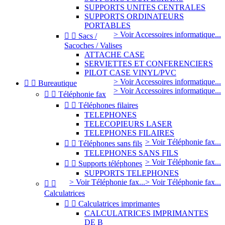
SUPPORTS UNITES CENTRALES
SUPPORTS ORDINATEURS
PORTABLES
> Voir Accessoires informatique...


Sacs /
Sacoches / Valises
ATTACHE CASE
SERVIETTES ET CONFERENCIERS
PILOT CASE VINYL/PVC
> Voir Accessoires informatique...


Bureautique
> Voir Accessoires informatique...


Téléphonie fax


Téléphones filaires
TELEPHONES
TELECOPIEURS LASER
TELEPHONES FILAIRES
> Voir Téléphonie fax...


Téléphones sans fils
TELEPHONES SANS FILS
> Voir Téléphonie fax...


Supports téléphones
SUPPORTS TELEPHONES
> Voir Téléphonie fax...
> Voir Téléphonie fax...


Calculatrices


Calculatrices imprimantes
CALCULATRICES IMPRIMANTES
DE B