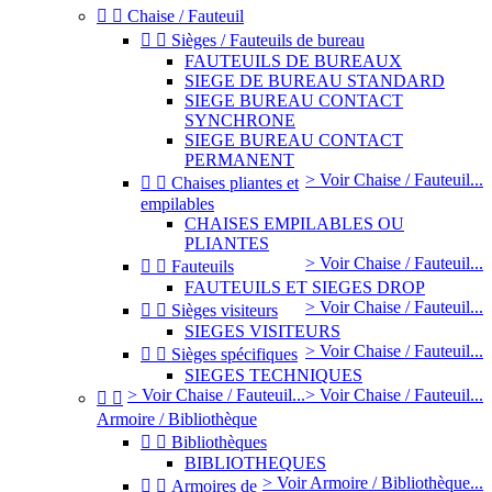


Chaise / Fauteuil


Sièges / Fauteuils de bureau
FAUTEUILS DE BUREAUX
SIEGE DE BUREAU STANDARD
SIEGE BUREAU CONTACT
SYNCHRONE
SIEGE BUREAU CONTACT
PERMANENT
> Voir Chaise / Fauteuil...


Chaises pliantes et
empilables
CHAISES EMPILABLES OU
PLIANTES
> Voir Chaise / Fauteuil...


Fauteuils
FAUTEUILS ET SIEGES DROP
> Voir Chaise / Fauteuil...


Sièges visiteurs
SIEGES VISITEURS
> Voir Chaise / Fauteuil...


Sièges spécifiques
SIEGES TECHNIQUES
> Voir Chaise / Fauteuil...
> Voir Chaise / Fauteuil...


Armoire / Bibliothèque


Bibliothèques
BIBLIOTHEQUES
> Voir Armoire / Bibliothèque...


Armoires de