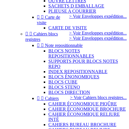
OUVRE LETTRES
SACHETS D EMBALLAGE
PLIEUSE A COURRIER
> Voir Enveloppes expédition...


Carte de
visite
CARTE DE VISITE
> Voir Enveloppes expédition...


Cahiers blocs
> Voir Enveloppes expédition...
registres


Note repositionnable
BLOCS NOTES
REPOSITIONNABLES
SUPPORTS POUR BLOCS NOTES
REPO
INDEX REPOSITIONNABLE
BLOCS ÉNONOMIQUES
BLOCS CUBE
BLOCS STENO
BLOCS DIRECTION
> Voir Cahiers blocs registres...


Cahiers
CAHIER ÉCONOMIQUE PIQÛRE
CAHIER ÉCONOMIQUE BROCHURE
CAHIER ÉCONOMIQUE RELIURE
INTÉ
CAHIERS BUREAU BROCHURE