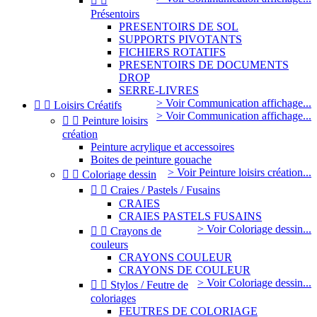


Présentoirs
PRESENTOIRS DE SOL
SUPPORTS PIVOTANTS
FICHIERS ROTATIFS
PRESENTOIRS DE DOCUMENTS
DROP
SERRE-LIVRES
> Voir Communication affichage...


Loisirs Créatifs
> Voir Communication affichage...


Peinture loisirs
création
Peinture acrylique et accessoires
Boites de peinture gouache
> Voir Peinture loisirs création...


Coloriage dessin


Craies / Pastels / Fusains
CRAIES
CRAIES PASTELS FUSAINS
> Voir Coloriage dessin...


Crayons de
couleurs
CRAYONS COULEUR
CRAYONS DE COULEUR
> Voir Coloriage dessin...


Stylos / Feutre de
coloriages
FEUTRES DE COLORIAGE