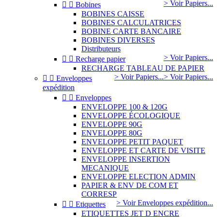
> Voir Papiers...


Bobines
BOBINES CAISSE
BOBINES CALCULATRICES
BOBINE CARTE BANCAIRE
BOBINES DIVERSES
Distributeurs
> Voir Papiers...


Recharge papier
RECHARGE TABLEAU DE PAPIER
> Voir Papiers...
> Voir Papiers...


Enveloppes
expédition


Enveloppes
ENVELOPPE 100 & 120G
ENVELOPPE ÉCOLOGIQUE
ENVELOPPE 90G
ENVELOPPE 80G
ENVELOPPE PETIT PAQUET
ENVELOPPE ET CARTE DE VISITE
ENVELOPPE INSERTION
MECANIQUE
ENVELOPPE ELECTION ADMIN
PAPIER & ENV DE COM ET
CORRESP
> Voir Enveloppes expédition...


Etiquettes
ETIQUETTES JET D ENCRE