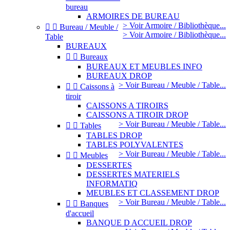
bureau
ARMOIRES DE BUREAU
> Voir Armoire / Bibliothèque...


Bureau / Meuble /
> Voir Armoire / Bibliothèque...
Table
BUREAUX


Bureaux
BUREAUX ET MEUBLES INFO
BUREAUX DROP
> Voir Bureau / Meuble / Table...


Caissons à
tiroir
CAISSONS A TIROIRS
CAISSONS A TIROIR DROP
> Voir Bureau / Meuble / Table...


Tables
TABLES DROP
TABLES POLYVALENTES
> Voir Bureau / Meuble / Table...


Meubles
DESSERTES
DESSERTES MATERIELS
INFORMATIQ
MEUBLES ET CLASSEMENT DROP
> Voir Bureau / Meuble / Table...


Banques
d'accueil
BANQUE D ACCUEIL DROP