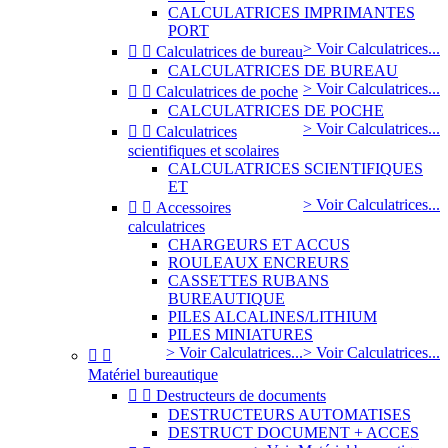
CALCULATRICES IMPRIMANTES
PORT
> Voir Calculatrices...


Calculatrices de bureau
CALCULATRICES DE BUREAU
> Voir Calculatrices...


Calculatrices de poche
CALCULATRICES DE POCHE
> Voir Calculatrices...


Calculatrices
scientifiques et scolaires
CALCULATRICES SCIENTIFIQUES
ET
> Voir Calculatrices...


Accessoires
calculatrices
CHARGEURS ET ACCUS
ROULEAUX ENCREURS
CASSETTES RUBANS
BUREAUTIQUE
PILES ALCALINES/LITHIUM
PILES MINIATURES
> Voir Calculatrices...
> Voir Calculatrices...


Matériel bureautique


Destructeurs de documents
DESTRUCTEURS AUTOMATISES
DESTRUCT DOCUMENT + ACCES