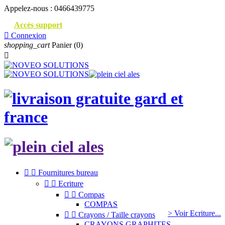
Appelez-nous :
0466439775
Accès support

Connexion
shopping_cart
Panier
(0)



Fournitures bureau


Ecriture


Compas
COMPAS
> Voir Ecriture...


Crayons / Taille crayons
CRAYONS GRAPHITES