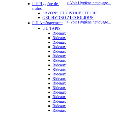
> Voir Hygiène nettoyage...


Hygiène des
mains
SAVONS ET DISTRIBUTEURS
GEL HYDRO ALCOOLIQUE
> Voir Hygiène nettoyage...


Aménagement


TAPIS
Rideaux
Rideaux
Rideaux
Rideaux
Rideaux
Rideaux
Rideaux
Rideaux
Rideaux
Rideaux
Rideaux
Rideaux
Rideaux
Rideaux
Rideaux
Rideaux
Rideaux
Rideaux