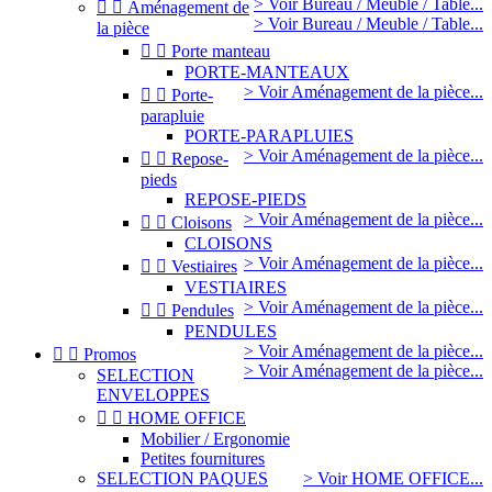
> Voir Bureau / Meuble / Table...


Aménagement de
> Voir Bureau / Meuble / Table...
la pièce


Porte manteau
PORTE-MANTEAUX
> Voir Aménagement de la pièce...


Porte-
parapluie
PORTE-PARAPLUIES
> Voir Aménagement de la pièce...


Repose-
pieds
REPOSE-PIEDS
> Voir Aménagement de la pièce...


Cloisons
CLOISONS
> Voir Aménagement de la pièce...


Vestiaires
VESTIAIRES
> Voir Aménagement de la pièce...


Pendules
PENDULES
> Voir Aménagement de la pièce...


Promos
> Voir Aménagement de la pièce...
SELECTION
ENVELOPPES


HOME OFFICE
Mobilier / Ergonomie
Petites fournitures
SELECTION PAQUES
> Voir HOME OFFICE...