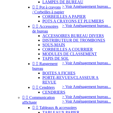
LAMPES DE BUREAU
> Voir Aménagement bureau...


Pot à crayons
/ Corbeilles à papier
CORBEILLES A PAPIER
POTS A CRAYONS ET PLUMIERS
> Voir Aménagement bureau...


Accessoires
de bureau
ACCESSOIRES BUREAU DIVERS
DISTRIBUTEUR DE TROMBONES
SOUS-MAIN
CORBEILLES A COURRIER
MODULES DE CLASSEMENT
TAPIS DE SOL
> Voir Aménagement bureau...


Rangement
bureau
BOITES A FICHES
PORTE-REVUES/CLASSEUR A
REVUE
> Voir Aménagement bureau...


Cendriers
CENDRIERS
> Voir Aménagement bureau...


Communication
> Voir Aménagement bureau...
affichage


Tableaux & accessoires
TABLEAUX PAPIER