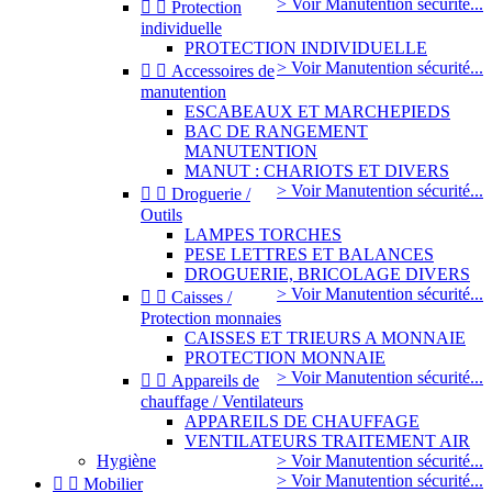
> Voir Manutention sécurité...


Protection
individuelle
PROTECTION INDIVIDUELLE
> Voir Manutention sécurité...


Accessoires de
manutention
ESCABEAUX ET MARCHEPIEDS
BAC DE RANGEMENT
MANUTENTION
MANUT : CHARIOTS ET DIVERS
> Voir Manutention sécurité...


Droguerie /
Outils
LAMPES TORCHES
PESE LETTRES ET BALANCES
DROGUERIE, BRICOLAGE DIVERS
> Voir Manutention sécurité...


Caisses /
Protection monnaies
CAISSES ET TRIEURS A MONNAIE
PROTECTION MONNAIE
> Voir Manutention sécurité...


Appareils de
chauffage / Ventilateurs
APPAREILS DE CHAUFFAGE
VENTILATEURS TRAITEMENT AIR
Hygiène
> Voir Manutention sécurité...
> Voir Manutention sécurité...


Mobilier