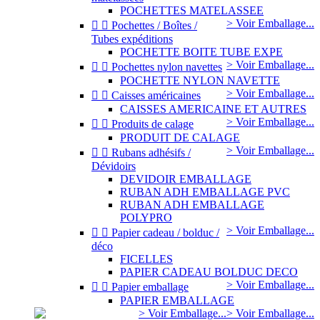
POCHETTES MATELASSEE
> Voir Emballage...


Pochettes / Boîtes /
Tubes expéditions
POCHETTE BOITE TUBE EXPE
> Voir Emballage...


Pochettes nylon navettes
POCHETTE NYLON NAVETTE
> Voir Emballage...


Caisses américaines
CAISSES AMERICAINE ET AUTRES
> Voir Emballage...


Produits de calage
PRODUIT DE CALAGE
> Voir Emballage...


Rubans adhésifs /
Dévidoirs
DEVIDOIR EMBALLAGE
RUBAN ADH EMBALLAGE PVC
RUBAN ADH EMBALLAGE
POLYPRO
> Voir Emballage...


Papier cadeau / bolduc /
déco
FICELLES
PAPIER CADEAU BOLDUC DECO
> Voir Emballage...


Papier emballage
PAPIER EMBALLAGE
> Voir Emballage...
> Voir Emballage...