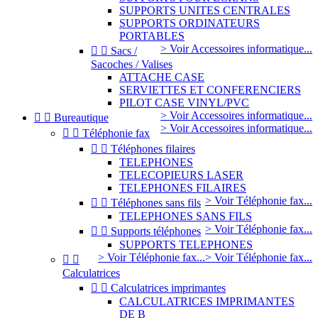
SUPPORTS UNITES CENTRALES
SUPPORTS ORDINATEURS
PORTABLES
> Voir Accessoires informatique...


Sacs /
Sacoches / Valises
ATTACHE CASE
SERVIETTES ET CONFERENCIERS
PILOT CASE VINYL/PVC
> Voir Accessoires informatique...


Bureautique
> Voir Accessoires informatique...


Téléphonie fax


Téléphones filaires
TELEPHONES
TELECOPIEURS LASER
TELEPHONES FILAIRES
> Voir Téléphonie fax...


Téléphones sans fils
TELEPHONES SANS FILS
> Voir Téléphonie fax...


Supports téléphones
SUPPORTS TELEPHONES
> Voir Téléphonie fax...
> Voir Téléphonie fax...


Calculatrices


Calculatrices imprimantes
CALCULATRICES IMPRIMANTES
DE B