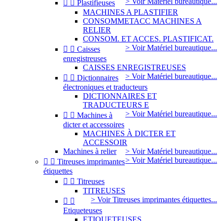
> Voir Matériel bureautique...


Plastifieuses
MACHINES A PLASTIFIER
CONSOMMETACC MACHINES A
RELIER
CONSOM. ET ACCES. PLASTIFICAT.
> Voir Matériel bureautique...


Caisses
enregistreuses
CAISSES ENREGISTREUSES
> Voir Matériel bureautique...


Dictionnaires
électroniques et traducteurs
DICTIONNAIRES ET
TRADUCTEURS E
> Voir Matériel bureautique...


Machines à
dicter et accessoires
MACHINES À DICTER ET
ACCESSOIR
Machines à relier
> Voir Matériel bureautique...
> Voir Matériel bureautique...


Titreuses imprimantes
étiquettes


Titreuses
TITREUSES
> Voir Titreuses imprimantes étiquettes...


Etiqueteuses
ETIQUETEUSES