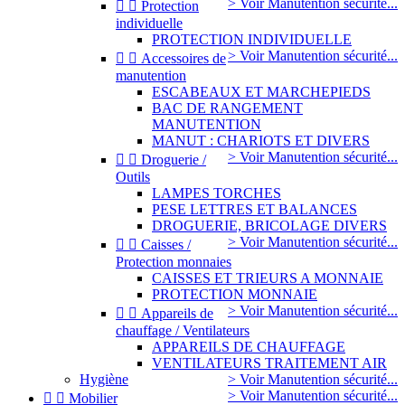
> Voir Manutention sécurité...


Protection
individuelle
PROTECTION INDIVIDUELLE
> Voir Manutention sécurité...


Accessoires de
manutention
ESCABEAUX ET MARCHEPIEDS
BAC DE RANGEMENT
MANUTENTION
MANUT : CHARIOTS ET DIVERS
> Voir Manutention sécurité...


Droguerie /
Outils
LAMPES TORCHES
PESE LETTRES ET BALANCES
DROGUERIE, BRICOLAGE DIVERS
> Voir Manutention sécurité...


Caisses /
Protection monnaies
CAISSES ET TRIEURS A MONNAIE
PROTECTION MONNAIE
> Voir Manutention sécurité...


Appareils de
chauffage / Ventilateurs
APPAREILS DE CHAUFFAGE
VENTILATEURS TRAITEMENT AIR
Hygiène
> Voir Manutention sécurité...
> Voir Manutention sécurité...


Mobilier