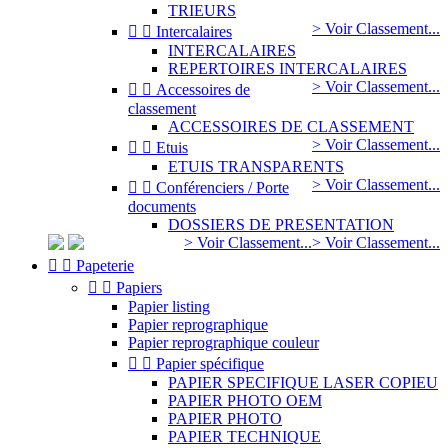
TRIEURS
> Voir Classement...


Intercalaires
INTERCALAIRES
REPERTOIRES INTERCALAIRES
> Voir Classement...


Accessoires de
classement
ACCESSOIRES DE CLASSEMENT
> Voir Classement...


Etuis
ETUIS TRANSPARENTS
> Voir Classement...


Conférenciers / Porte
documents
DOSSIERS DE PRESENTATION
> Voir Classement...
> Voir Classement...


Papeterie


Papiers
Papier listing
Papier reprographique
Papier reprographique couleur


Papier spécifique
PAPIER SPECIFIQUE LASER COPIEU
PAPIER PHOTO OEM
PAPIER PHOTO
PAPIER TECHNIQUE