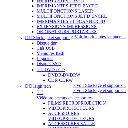
IMPRIMANTES LASER
IMPRIMANTES JET D ENCRE
MULTIFONCTIONS LASER
MULTIFONCTIONS JET D ENCRE
IMPRIMANTES ET SCANNER 3D
EXTENSIONS IMPRESSIONS
ORDINATEURS PORTABLES
> Voir Imprimantes scanners...


Stockage et supports
Disque dur
Clés USB
Mémoires flash
Logiciels
Disques SSD


DVD / CD
DVDR-DVDRW
CDR-CDRW
> Voir Stockage et supports...


High tech
> Voir Stockage et supports...


Vidéoprojecteurs et accessoires
FILMS RETROPROJECTION
VIDEOPROJECTEURS
ACCESSOIRES
VIDEOPROJECTEURS
ACCESSOIRES SALLE