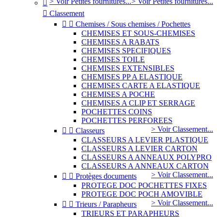
> Voir Petites fournitures...
> Voir Petites fournitures...


Classement


Chemises / Sous chemises / Pochettes
CHEMISES ET SOUS-CHEMISES
CHEMISES A RABATS
CHEMISES SPECIFIQUES
CHEMISES TOILE
CHEMISES EXTENSIBLES
CHEMISES PP A ELASTIQUE
CHEMISES CARTE A ELASTIQUE
CHEMISES A POCHE
CHEMISES A CLIP ET SERRAGE
POCHETTES COINS
POCHETTES PERFOREES
> Voir Classement...


Classeurs
CLASSEURS A LEVIER PLASTIQUE
CLASSEURS A LEVIER CARTON
CLASSEURS A ANNEAUX POLYPRO
CLASSEURS A ANNEAUX CARTON
> Voir Classement...


Protèges documents
PROTEGE DOC POCHETTES FIXES
PROTEGE DOC POCH AMOVIBLE
> Voir Classement...


Trieurs / Parapheurs
TRIEURS ET PARAPHEURS