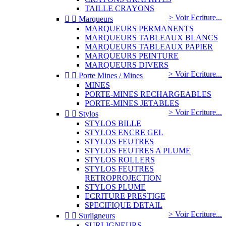
TAILLE CRAYONS
> Voir Ecriture...


Marqueurs
MARQUEURS PERMANENTS
MARQUEURS TABLEAUX BLANCS
MARQUEURS TABLEAUX PAPIER
MARQUEURS PEINTURE
MARQUEURS DIVERS
> Voir Ecriture...


Porte Mines / Mines
MINES
PORTE-MINES RECHARGEABLES
PORTE-MINES JETABLES
> Voir Ecriture...


Stylos
STYLOS BILLE
STYLOS ENCRE GEL
STYLOS FEUTRES
STYLOS FEUTRES A PLUME
STYLOS ROLLERS
STYLOS FEUTRES
RETROPROJECTION
STYLOS PLUME
ECRITURE PRESTIGE
SPECIFIQUE DETAIL
> Voir Ecriture...


Surligneurs
SURLIGNEURS