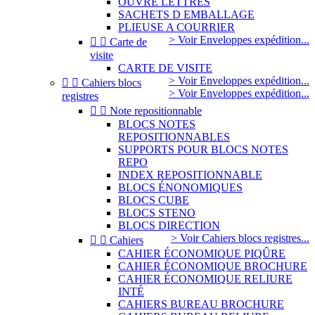
OUVRE LETTRES
SACHETS D EMBALLAGE
PLIEUSE A COURRIER
> Voir Enveloppes expédition...


Carte de
visite
CARTE DE VISITE
> Voir Enveloppes expédition...


Cahiers blocs
> Voir Enveloppes expédition...
registres


Note repositionnable
BLOCS NOTES
REPOSITIONNABLES
SUPPORTS POUR BLOCS NOTES
REPO
INDEX REPOSITIONNABLE
BLOCS ÉNONOMIQUES
BLOCS CUBE
BLOCS STENO
BLOCS DIRECTION
> Voir Cahiers blocs registres...


Cahiers
CAHIER ÉCONOMIQUE PIQÛRE
CAHIER ÉCONOMIQUE BROCHURE
CAHIER ÉCONOMIQUE RELIURE
INTÉ
CAHIERS BUREAU BROCHURE