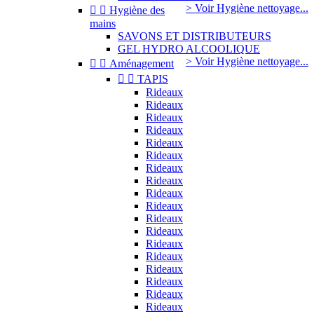
> Voir Hygiène nettoyage...


Hygiène des
mains
SAVONS ET DISTRIBUTEURS
GEL HYDRO ALCOOLIQUE
> Voir Hygiène nettoyage...


Aménagement


TAPIS
Rideaux
Rideaux
Rideaux
Rideaux
Rideaux
Rideaux
Rideaux
Rideaux
Rideaux
Rideaux
Rideaux
Rideaux
Rideaux
Rideaux
Rideaux
Rideaux
Rideaux
Rideaux