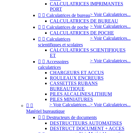
CALCULATRICES IMPRIMANTES
PORT
> Voir Calculatrices...


Calculatrices de bureau
CALCULATRICES DE BUREAU
> Voir Calculatrices...


Calculatrices de poche
CALCULATRICES DE POCHE
> Voir Calculatrices...


Calculatrices
scientifiques et scolaires
CALCULATRICES SCIENTIFIQUES
ET
> Voir Calculatrices...


Accessoires
calculatrices
CHARGEURS ET ACCUS
ROULEAUX ENCREURS
CASSETTES RUBANS
BUREAUTIQUE
PILES ALCALINES/LITHIUM
PILES MINIATURES
> Voir Calculatrices...
> Voir Calculatrices...


Matériel bureautique


Destructeurs de documents
DESTRUCTEURS AUTOMATISES
DESTRUCT DOCUMENT + ACCES