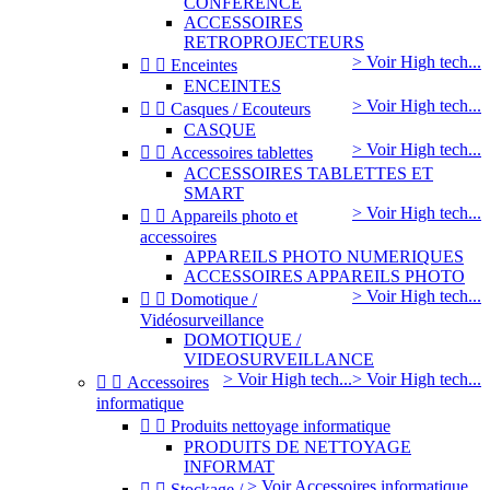
CONFERENCE
ACCESSOIRES
RETROPROJECTEURS
> Voir High tech...


Enceintes
ENCEINTES
> Voir High tech...


Casques / Ecouteurs
CASQUE
> Voir High tech...


Accessoires tablettes
ACCESSOIRES TABLETTES ET
SMART
> Voir High tech...


Appareils photo et
accessoires
APPAREILS PHOTO NUMERIQUES
ACCESSOIRES APPAREILS PHOTO
> Voir High tech...


Domotique /
Vidéosurveillance
DOMOTIQUE /
VIDEOSURVEILLANCE
> Voir High tech...
> Voir High tech...


Accessoires
informatique


Produits nettoyage informatique
PRODUITS DE NETTOYAGE
INFORMAT
> Voir Accessoires informatique...


Stockage /