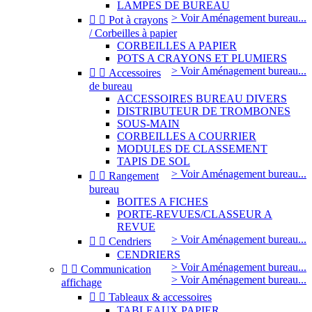
LAMPES DE BUREAU
> Voir Aménagement bureau...


Pot à crayons
/ Corbeilles à papier
CORBEILLES A PAPIER
POTS A CRAYONS ET PLUMIERS
> Voir Aménagement bureau...


Accessoires
de bureau
ACCESSOIRES BUREAU DIVERS
DISTRIBUTEUR DE TROMBONES
SOUS-MAIN
CORBEILLES A COURRIER
MODULES DE CLASSEMENT
TAPIS DE SOL
> Voir Aménagement bureau...


Rangement
bureau
BOITES A FICHES
PORTE-REVUES/CLASSEUR A
REVUE
> Voir Aménagement bureau...


Cendriers
CENDRIERS
> Voir Aménagement bureau...


Communication
> Voir Aménagement bureau...
affichage


Tableaux & accessoires
TABLEAUX PAPIER