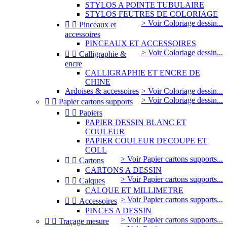
STYLOS A POINTE TUBULAIRE
STYLOS FEUTRES DE COLORIAGE
> Voir Coloriage dessin...


Pinceaux et
accessoires
PINCEAUX ET ACCESSOIRES
> Voir Coloriage dessin...


Calligraphie &
encre
CALLIGRAPHIE ET ENCRE DE
CHINE
Ardoises & accessoires
> Voir Coloriage dessin...
> Voir Coloriage dessin...


Papier cartons supports


Papiers
PAPIER DESSIN BLANC ET
COULEUR
PAPIER COULEUR DECOUPE ET
COLL
> Voir Papier cartons supports...


Cartons
CARTONS A DESSIN
> Voir Papier cartons supports...


Calques
CALQUE ET MILLIMETRE
> Voir Papier cartons supports...


Accessoires
PINCES A DESSIN
> Voir Papier cartons supports...


Traçage mesure