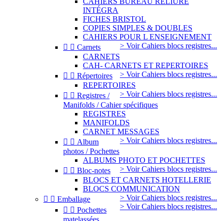
CAHIERS BUREAU RELIURE
INTÉGRA
FICHES BRISTOL
COPIES SIMPLES & DOUBLES
CAHIERS POUR L ENSEIGNEMENT
> Voir Cahiers blocs registres...


Carnets
CARNETS
CAH- CARNETS ET REPERTOIRES
> Voir Cahiers blocs registres...


Répertoires
REPERTOIRES
> Voir Cahiers blocs registres...


Registres /
Manifolds / Cahier spécifiques
REGISTRES
MANIFOLDS
CARNET MESSAGES
> Voir Cahiers blocs registres...


Album
photos / Pochettes
ALBUMS PHOTO ET POCHETTES
> Voir Cahiers blocs registres...


Bloc-notes
BLOCS ET CARNETS HOTELLERIE
BLOCS COMMUNICATION
> Voir Cahiers blocs registres...


Emballage
> Voir Cahiers blocs registres...


Pochettes
matelassées