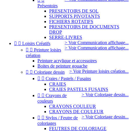


Présentoirs
PRESENTOIRS DE SOL
SUPPORTS PIVOTANTS
FICHIERS ROTATIFS
PRESENTOIRS DE DOCUMENTS
DROP
SERRE-LIVRES
> Voir Communication affichage...


Loisirs Créatifs
> Voir Communication affichage...


Peinture loisirs
création
Peinture acrylique et accessoires
Boites de peinture gouache
> Voir Peinture loisirs création...


Coloriage dessin


Craies / Pastels / Fusains
CRAIES
CRAIES PASTELS FUSAINS
> Voir Coloriage dessin...


Crayons de
couleurs
CRAYONS COULEUR
CRAYONS DE COULEUR
> Voir Coloriage dessin...


Stylos / Feutre de
coloriages
FEUTRES DE COLORIAGE