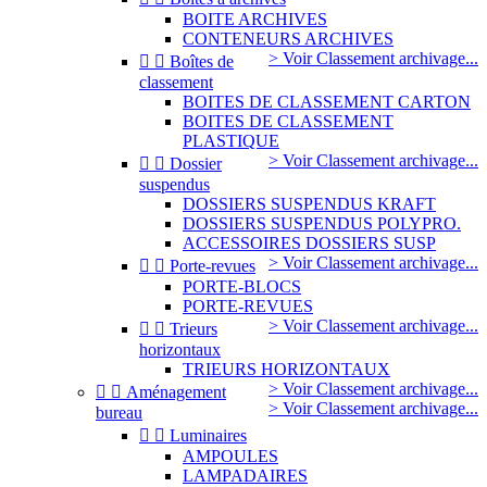
BOITE ARCHIVES
CONTENEURS ARCHIVES
> Voir Classement archivage...


Boîtes de
classement
BOITES DE CLASSEMENT CARTON
BOITES DE CLASSEMENT
PLASTIQUE
> Voir Classement archivage...


Dossier
suspendus
DOSSIERS SUSPENDUS KRAFT
DOSSIERS SUSPENDUS POLYPRO.
ACCESSOIRES DOSSIERS SUSP
> Voir Classement archivage...


Porte-revues
PORTE-BLOCS
PORTE-REVUES
> Voir Classement archivage...


Trieurs
horizontaux
TRIEURS HORIZONTAUX
> Voir Classement archivage...


Aménagement
> Voir Classement archivage...
bureau


Luminaires
AMPOULES
LAMPADAIRES