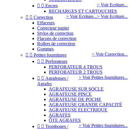
> Voir Ecriture...


Encres
RECHARGES ET CARTOUCHES
> Voir Ecriture...
> Voir Ecriture...


Correction
Effaceurs
Correcteur papier
Stylos de correction
Flacons de correction
Rollers de correction
Gommes
> Voir Correction...


Petites fournitures


Perforateurs
PERFORATEUR 4 TROUS
PERFORATEUR 2 TROUS
> Voir Petites fournitures...


Agrafeuses /
Agrafes
AGRAFEUSE SUR SOCLE
AGRAFEUSE PINCE
AGRAFEUSE DE POCHE
AGRAFEUSE GRANDE CAPACITÉ
AGRAFEUSE ELECTRIQUE
AGRAFES
ÔTE AGRAFES
> Voir Petites fournitures...


Trombones /