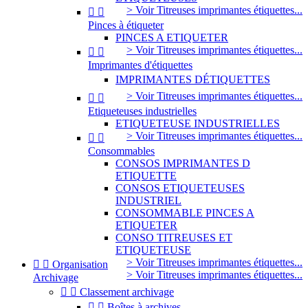
> Voir Titreuses imprimantes étiquettes...


Pinces à étiqueter
PINCES A ETIQUETER
> Voir Titreuses imprimantes étiquettes...


Imprimantes d'étiquettes
IMPRIMANTES DÉTIQUETTES
> Voir Titreuses imprimantes étiquettes...


Etiqueteuses industrielles
ETIQUETEUSE INDUSTRIELLES
> Voir Titreuses imprimantes étiquettes...


Consommables
CONSOS IMPRIMANTES D
ETIQUETTE
CONSOS ETIQUETEUSES
INDUSTRIEL
CONSOMMABLE PINCES A
ETIQUETER
CONSO TITREUSES ET
ETIQUETEUSE
> Voir Titreuses imprimantes étiquettes...


Organisation
> Voir Titreuses imprimantes étiquettes...
Archivage


Classement archivage


Boîtes à archives