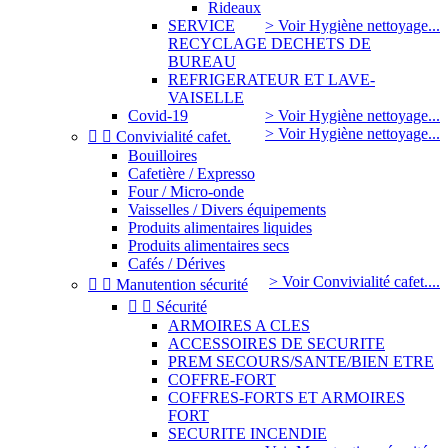
Rideaux
SERVICE
> Voir Hygiène nettoyage...
RECYCLAGE DECHETS DE
BUREAU
REFRIGERATEUR ET LAVE-
VAISELLE
Covid-19
> Voir Hygiène nettoyage...
> Voir Hygiène nettoyage...


Convivialité cafet.
Bouilloires
Cafetière / Expresso
Four / Micro-onde
Vaisselles / Divers équipements
Produits alimentaires liquides
Produits alimentaires secs
Cafés / Dérives
> Voir Convivialité cafet....


Manutention sécurité


Sécurité
ARMOIRES A CLES
ACCESSOIRES DE SECURITE
PREM SECOURS/SANTE/BIEN ETRE
COFFRE-FORT
COFFRES-FORTS ET ARMOIRES
FORT
SECURITE INCENDIE