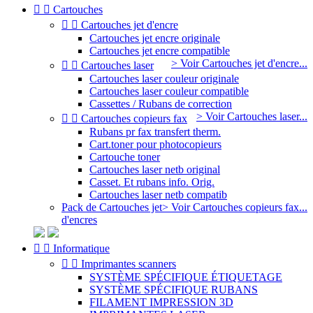


Cartouches


Cartouches jet d'encre
Cartouches jet encre originale
Cartouches jet encre compatible
> Voir Cartouches jet d'encre...


Cartouches laser
Cartouches laser couleur originale
Cartouches laser couleur compatible
Cassettes / Rubans de correction
> Voir Cartouches laser...


Cartouches copieurs fax
Rubans pr fax transfert therm.
Cart.toner pour photocopieurs
Cartouche toner
Cartouches laser netb original
Casset. Et rubans info. Orig.
Cartouches laser netb compatib
Pack de Cartouches jet
> Voir Cartouches copieurs fax...
d'encres


Informatique


Imprimantes scanners
SYSTÈME SPÉCIFIQUE ÉTIQUETAGE
SYSTÈME SPÉCIFIQUE RUBANS
FILAMENT IMPRESSION 3D