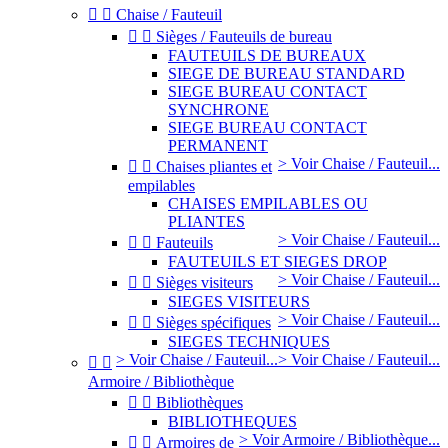


Chaise / Fauteuil


Sièges / Fauteuils de bureau
FAUTEUILS DE BUREAUX
SIEGE DE BUREAU STANDARD
SIEGE BUREAU CONTACT
SYNCHRONE
SIEGE BUREAU CONTACT
PERMANENT
> Voir Chaise / Fauteuil...


Chaises pliantes et
empilables
CHAISES EMPILABLES OU
PLIANTES
> Voir Chaise / Fauteuil...


Fauteuils
FAUTEUILS ET SIEGES DROP
> Voir Chaise / Fauteuil...


Sièges visiteurs
SIEGES VISITEURS
> Voir Chaise / Fauteuil...


Sièges spécifiques
SIEGES TECHNIQUES
> Voir Chaise / Fauteuil...
> Voir Chaise / Fauteuil...


Armoire / Bibliothèque


Bibliothèques
BIBLIOTHEQUES
> Voir Armoire / Bibliothèque...


Armoires de