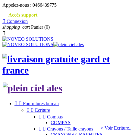
Appelez-nous :
0466439775
Accès support

Connexion
shopping_cart
Panier
(0)



Fournitures bureau


Ecriture


Compas
COMPAS
> Voir Ecriture...


Crayons / Taille crayons
CRAYONS GRAPHITES