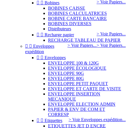
> Voir Papiers...


Bobines
BOBINES CAISSE
BOBINES CALCULATRICES
BOBINE CARTE BANCAIRE
BOBINES DIVERSES
Distributeurs
> Voir Papiers...


Recharge papier
RECHARGE TABLEAU DE PAPIER
> Voir Papiers...
> Voir Papiers...


Enveloppes
expédition


Enveloppes
ENVELOPPE 100 & 120G
ENVELOPPE ÉCOLOGIQUE
ENVELOPPE 90G
ENVELOPPE 80G
ENVELOPPE PETIT PAQUET
ENVELOPPE ET CARTE DE VISITE
ENVELOPPE INSERTION
MECANIQUE
ENVELOPPE ELECTION ADMIN
PAPIER & ENV DE COM ET
CORRESP
> Voir Enveloppes expédition...


Etiquettes
ETIQUETTES JET D ENCRE