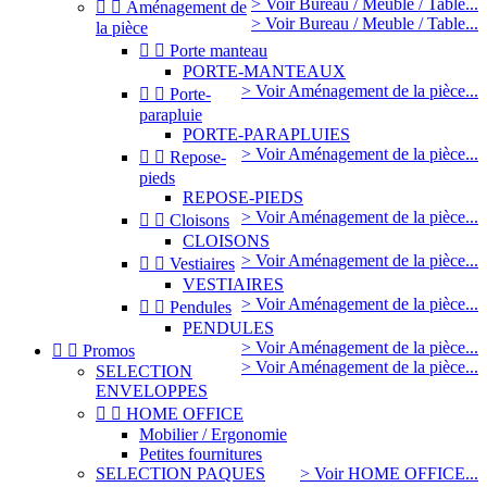
> Voir Bureau / Meuble / Table...


Aménagement de
> Voir Bureau / Meuble / Table...
la pièce


Porte manteau
PORTE-MANTEAUX
> Voir Aménagement de la pièce...


Porte-
parapluie
PORTE-PARAPLUIES
> Voir Aménagement de la pièce...


Repose-
pieds
REPOSE-PIEDS
> Voir Aménagement de la pièce...


Cloisons
CLOISONS
> Voir Aménagement de la pièce...


Vestiaires
VESTIAIRES
> Voir Aménagement de la pièce...


Pendules
PENDULES
> Voir Aménagement de la pièce...


Promos
> Voir Aménagement de la pièce...
SELECTION
ENVELOPPES


HOME OFFICE
Mobilier / Ergonomie
Petites fournitures
SELECTION PAQUES
> Voir HOME OFFICE...