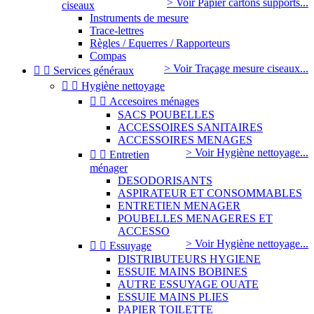
> Voir Papier cartons supports...
ciseaux
Instruments de mesure
Trace-lettres
Règles / Equerres / Rapporteurs
Compas
> Voir Traçage mesure ciseaux...


Services généraux


Hygiène nettoyage


Accesoires ménages
SACS POUBELLES
ACCESSOIRES SANITAIRES
ACCESSOIRES MENAGES
> Voir Hygiène nettoyage...


Entretien
ménager
DESODORISANTS
ASPIRATEUR ET CONSOMMABLES
ENTRETIEN MENAGER
POUBELLES MENAGERES ET
ACCESSO
> Voir Hygiène nettoyage...


Essuyage
DISTRIBUTEURS HYGIENE
ESSUIE MAINS BOBINES
AUTRE ESSUYAGE OUATE
ESSUIE MAINS PLIES
PAPIER TOILETTE