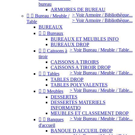
bureau
ARMOIRES DE BUREAU
> Voir Armoire / Bibliothèque...


Bureau / Meuble /
> Voir Armoire / Bibliothèque...
Table
BUREAUX


Bureaux
BUREAUX ET MEUBLES INFO
BUREAUX DROP
> Voir Bureau / Meuble / Table...


Caissons à
tiroir
CAISSONS A TIROIRS
CAISSONS A TIROIR DROP
> Voir Bureau / Meuble / Table...


Tables
TABLES DROP
TABLES POLYVALENTES
> Voir Bureau / Meuble / Table...


Meubles
DESSERTES
DESSERTES MATERIELS
INFORMATIQ
MEUBLES ET CLASSEMENT DROP
> Voir Bureau / Meuble / Table...


Banques
d'accueil
BANQUE D ACCUEIL DROP