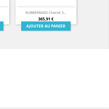

Aperçu rapide
.
RUBBERMAID Chariot 3...
Prix
365,91 €
AJOUTER AU PANIER