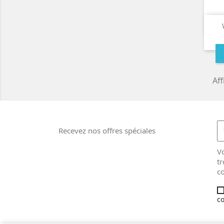
Aff
Recevez nos offres spéciales
V
tr
co
co