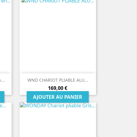

Aperçu rapide
...
WND CHARIOT PLIABLE ALU...
Prix
169,00 €
AJOUTER AU PANIER