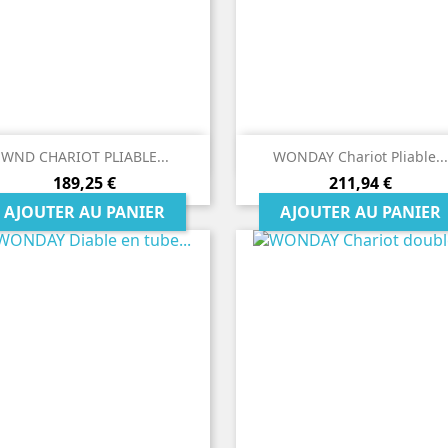


Aperçu rapide
Aperçu rapide
WND CHARIOT PLIABLE...
WONDAY Chariot Pliable...
Prix
Prix
189,25 €
211,94 €
AJOUTER AU PANIER
AJOUTER AU PANIER