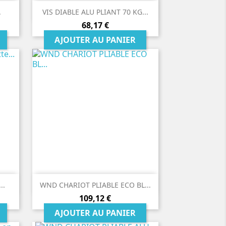

Aperçu rapide
.
VIS DIABLE ALU PLIANT 70 KG...
Prix
68,17 €
AJOUTER AU PANIER

Aperçu rapide
..
WND CHARIOT PLIABLE ECO BL...
Prix
109,12 €
AJOUTER AU PANIER