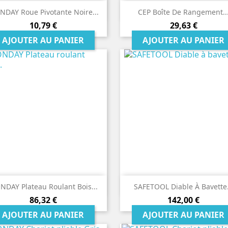


Aperçu rapide
Aperçu rapide
DAY Roue Pivotante Noire...
CEP Boîte De Rangement..
Prix
Prix
10,79 €
29,63 €
AJOUTER AU PANIER
AJOUTER AU PANIER


Aperçu rapide
Aperçu rapide
DAY Plateau Roulant Bois...
SAFETOOL Diable À Bavette.
Prix
Prix
86,32 €
142,00 €
AJOUTER AU PANIER
AJOUTER AU PANIER