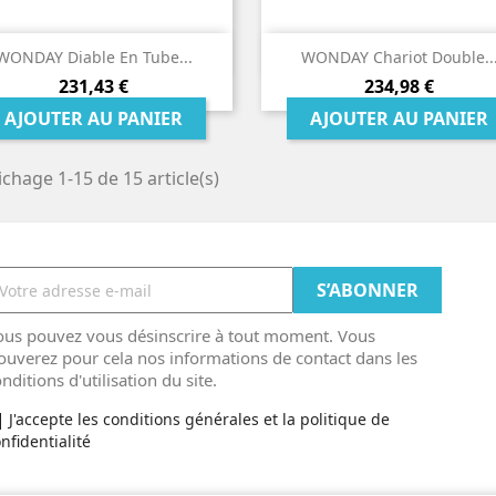


Aperçu rapide
Aperçu rapide
WONDAY Diable En Tube...
WONDAY Chariot Double..
Prix
Prix
231,43 €
234,98 €
AJOUTER AU PANIER
AJOUTER AU PANIER
ichage 1-15 de 15 article(s)
ous pouvez vous désinscrire à tout moment. Vous
ouverez pour cela nos informations de contact dans les
nditions d'utilisation du site.
J'accepte les conditions générales et la politique de
nfidentialité