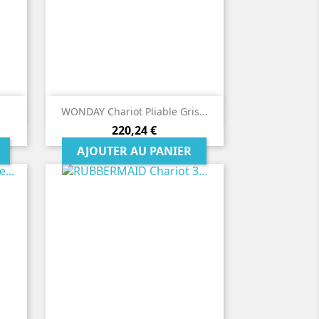

Aperçu rapide
WONDAY Chariot Pliable Gris...
Prix
220,24 €
AJOUTER AU PANIER