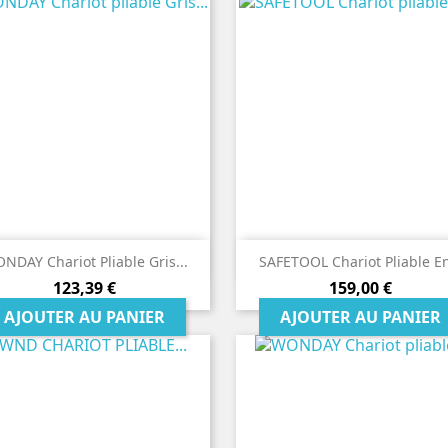


Aperçu rapide
Aperçu rapide
NDAY Chariot Pliable Gris...
SAFETOOL Chariot Pliable En
Prix
Prix
123,39 €
159,00 €
AJOUTER AU PANIER
AJOUTER AU PANIER