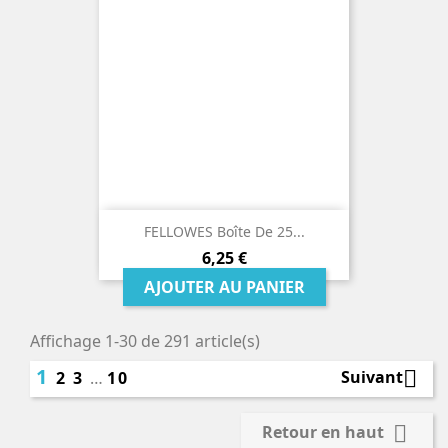
FELLOWES Boîte De 25...
Prix
6,25 €
AJOUTER AU PANIER
Affichage 1-30 de 291 article(s)
1

Suivant
2
3
…
10

Retour en haut